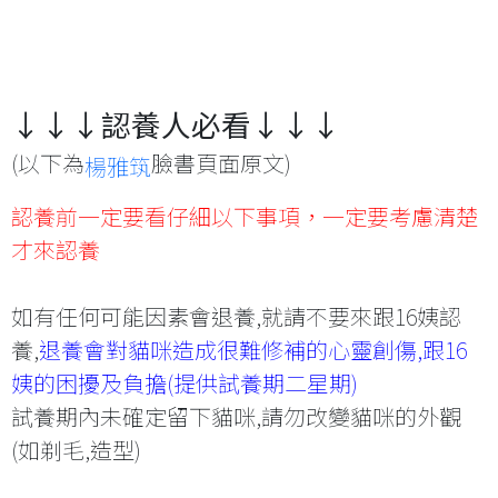
↓↓↓認養人必看↓↓↓
(以下為
臉書頁面原文)
楊雅筑
認養前一定要看仔細以下事項，一定要考慮清楚
才來認養
如有任何可能因素會退養,就請不要來跟16姨認
養,
退養會對貓咪造成很難修補的心靈創傷,跟16
姨的困擾及負擔(提供試養期二星期)
試養期內未確定留下貓咪,請勿改變貓咪的外觀
(如剃毛,造型)