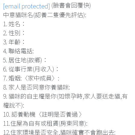
(臉書會回覆快)
[email protected]
中意貓咪名(認養二隻優先評估):
1. 姓名：
2. 性別：
3. 年齡：
4. 聯絡電話:
5. 居住地(故鄉)：
6. 從事行業(月收入)：
7. 婚姻:〈家中成員〉:
8. 家人是否同意你養貓咪:
9. 貓咪的自主權是你(如懷孕時,家人要送走貓,有
權說不):
10. 認養動機〈註明是否養過 〉
11.住屋為自有或租賃(房東同意):
12.住家環境是否安全,貓咪確實不會跑出去: