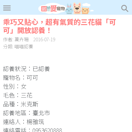
乖巧又貼心，超有氣質的三花貓「可
可」開放認養！
作者:
萬卉珊
2016-07-19
分類:
喵喵認養
認養狀況：已認養
寵物名：可可
性別：女
毛色：三花
品種：米克斯
認養地區：臺北市
連絡人：楊雅筑
連絡電話：0953620888