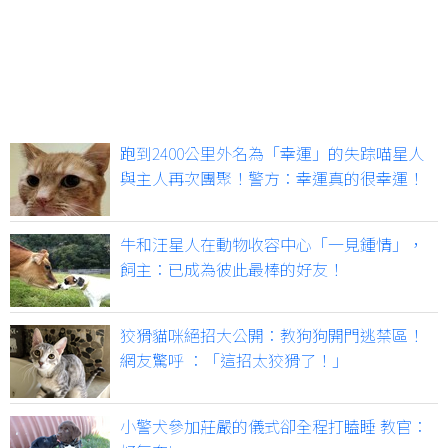
跑到2400公里外名為「幸運」的失踪喵星人
與主人再次團聚！警方：幸運真的很幸運！
牛和汪星人在動物收容中心「一見鍾情」，
飼主：已成為彼此最棒的好友！
狡猾貓咪絕招大公開：教狗狗開門逃禁區！
網友驚呼 ：「這招太狡猾了！」
小警犬參加莊嚴的儀式卻全程打瞌睡 教官：