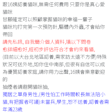
跟16姨認養貓咪,無需任何費用 只要你是真心愛
貓咪
甘願確定可以照顧掌握貓咪的幸福一輩子
貓咪均打完第一次預防針,驅體內外蟲,才會給你
帶回
請先私訊, 自我簡介個人資料,填以下問卷
愈詳細愈好,經初步評估符合才會約來看貓,
(目前以大台北地區認養,需家訪太遠不方便)特殊
狀況可送外地,如你住中南部,但很有自信可以成
為優質認養家庭,請你用力出聲,16姨會樂意歡迎
的
抽煙者請避開貓咪抽,
獨居之單身男性,(男性怕工作時間較長無法陪小
貓,有把握者可議)未當兵,學生,恕不送養,認養者需
年滿23歲