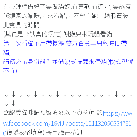
有心理準備好了要做貓奴,有喜歡,有確定, 要認養
16姨家的貓咪,才來看貓,才不會白跑一趟浪費彼
此寶貴的時間,
(其實是16姨真的很忙),謝絶只來玩貓看貓.
第一次看貓不用帶提籠,雙方合意再另約時間帶
貓,
請務必帶身份證件並備硬式提籠來帶貓(軟式塑膠
不宜)
↓ ↓ ↓ ↓ ↓ ↓ ↓ ↓ ↓ ↓ ↓ ↓ ↓ ↓ ↓ ↓ ↓ ↓
↓ ↓
欲認養貓咪請複製填妥以下資料(可於
https://ww
w.facebook.com/16yiJi/posts/121132050554751
複製表格填寫) 寄至臉書私訊
0