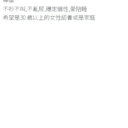
神桌
不吵不叫,不亂尿,穩定個性,愛陪睡
希望是30 歲以上的女性認養或是家庭