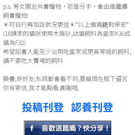
p.s. 男女朋友共養寵物，若是分手，會由誰繼續
飼養寵物:
＊可自行再加註狀況更佳＊*以上個資絶對保密*
(16姨家的貓咪使用木屑砂,幼貓飼料為皇家K36成
貓為F32)
希望認養人能至少沿用吃皇家或更高等級的飼料,
請不要吃大賣場的飼料
臉書;非好友,私訊都會看不到,要麻煩在版下留言
你有寄信,我才能點看.謝謝哦
投稿刊登
認養刊登