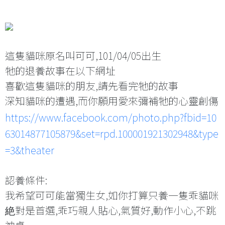
這隻貓咪原名叫可可,101/04/05出生
牠的退養故事在以下網址
喜歡這隻貓咪的朋友,請先看完牠的故事
深知貓咪的遭遇,而你願用愛來彌補牠的心靈創傷
https://www.facebook.com/photo.php?fbid=10
63014877105879&set=rpd.100001921302948&type
=3&theater
認養條件:
我希望可可能當獨生女,如你打算只養一隻乖貓咪
絶對是首選,乖巧親人貼心,氣質好,動作小心,不跳