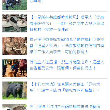
好無奈!
【不是所有英雄都披着披风】喵星人「從高
處極速墜落」，千鈞一發之際主人挺身而出
將其救下挽救一條性命！
看完後你還會購買寵物嗎？動物福利協會揭
露「汪星人牧場」，場面狼藉動物痛苦的模
樣令工作人員表示：可怕的慘況！
偶的主人在這裡！搜查隊絕望之際，汪星人
自告奮勇表示：跟著偶，偶帶你們去！
【小狗立大功】傑克羅素犬使出「忍術大
招」守護主人成功「擺脫野熊的追擊」？
失而復得！狗狗走丟兩年瘦成排骨憑藉這