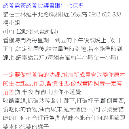
認養需簽認養協議書跟住宅探視
貓在士林延平北路6段附近.16姨電 0953-620-888
楊小姐
(中午12點後來電詢問)
看貓時間為每星期一到五的下午後或晚上 ,假日
下午,約定時間後,請儘量準時到逹,若不能準時到
逹,也請電話告知.(每組看貓約半小時至一小時)
一定要做好養貓的功課,增加新成員會改變你原本
的生活起居,作息,習慣性,想像跟實際飼養一定有
落差
(如半夜喵喵叫,吵你不睡覺
咬斷電線,抓破沙發,跳上跳下,打破杯子,翻倒東西,
偷吃你的食物,偶而尿床,亂大個便….)可以接受貓
咪的任何不合理行為,對貓咪不能有任何的期望跟
要求你想要的樣子