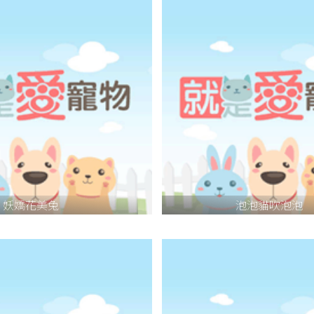
妖嬌花美兔
泡泡貓吹泡泡