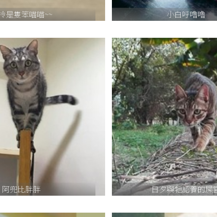
拎是隻笨喵喵~~
小白呼嚕嚕
阿兜比胖胖
日夕與牠認養的屎