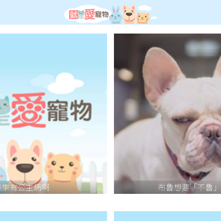
樂樂有公主病啊
布魯想要「不魯」