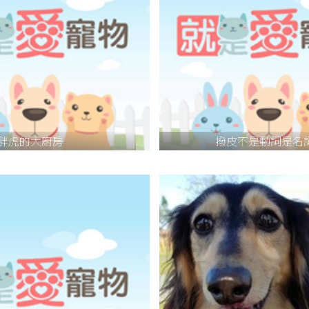
胖虎的大廚房
撥皮不是動詞是名