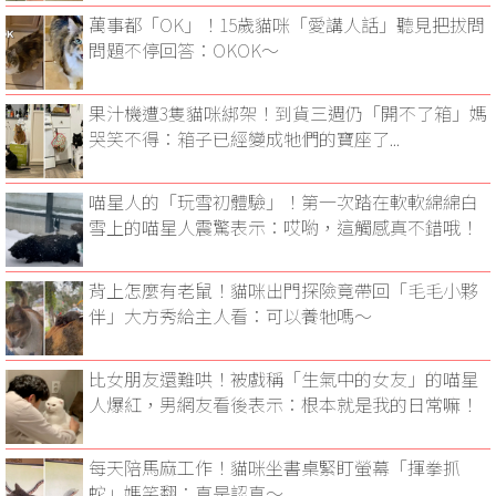
萬事都「OK」！15歲貓咪「愛講人話」聽見把拔問
問題不停回答：OKOK～
果汁機遭3隻貓咪綁架！到貨三週仍「開不了箱」媽
哭笑不得：箱子已經變成牠們的寶座了...
喵星人的「玩雪初體驗」！第一次踏在軟軟綿綿白
雪上的喵星人震驚表示：哎喲，這觸感真不錯哦！
背上怎麼有老鼠！貓咪出門探險竟帶回「毛毛小夥
伴」大方秀給主人看：可以養牠嗎～
比女朋友還難哄！被戲稱「生氣中的女友」的喵星
人爆紅，男網友看後表示：根本就是我的日常嘛！
每天陪馬麻工作！貓咪坐書桌緊盯螢幕「揮拳抓
蛇」媽笑翻：真是認真～