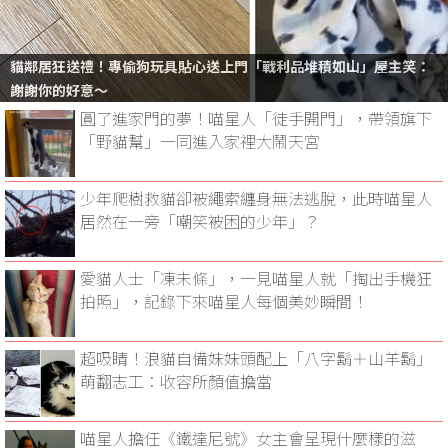
貓鄰居狂送禮！專偷狗玩具貼心送上門「戰利品堆積如山」屋主笑：
謝謝你的好意～
圓了進家門的夢！喵星人「徒手開門」，帶領旗下
「野貓幫」一同進入家裡大鬧天宮
少年爬樹救貓卻被繩索纏身無法逃脫，此時喵星人
居然在一旁「嘲笑被困的少年」？
愛貓人士「凍未條」，一見喵星人就「掏出手機狂
拍照」，記錄下來喵星人每個美妙瞬間！
超吸睛！浪貓自備妹妹頭配上「八字鬍＋山羊鬍」
萌翻志工：收容所顏值擔當
喵星人擔任《鐵達尼號》女主會呈現什麼樣的滋