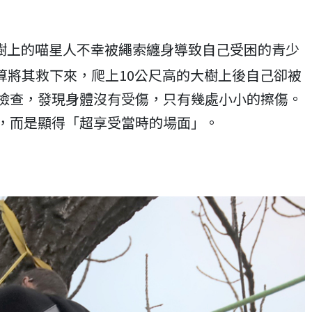
樹上的喵星人不幸被繩索纏身導致自己受困的青少
算將其救下來，爬上10公尺高的大樹上後自己卻被
檢查，發現身體沒有受傷，只有幾處小小的擦傷。
，而是顯得「超享受當時的場面」。