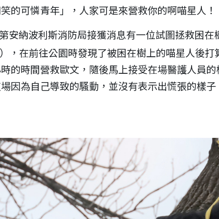
嘲笑的可憐青年」，人家可是來營救你的啊喵星人！
第安納波利斯消防局接獲消息有一位試圖拯救困在
en），在前往公園時發現了被困在樹上的喵星人後打
小時的時間營救歐文，隨後馬上接受在場醫護人員的
這場因為自己導致的騷動，並沒有表示出慌張的樣子