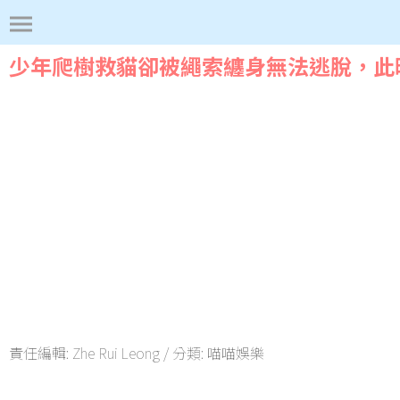
少年爬樹救貓卻被繩索纏身無法逃脫，此
責任編輯:
Zhe Rui Leong
/ 分類:
喵喵娛樂