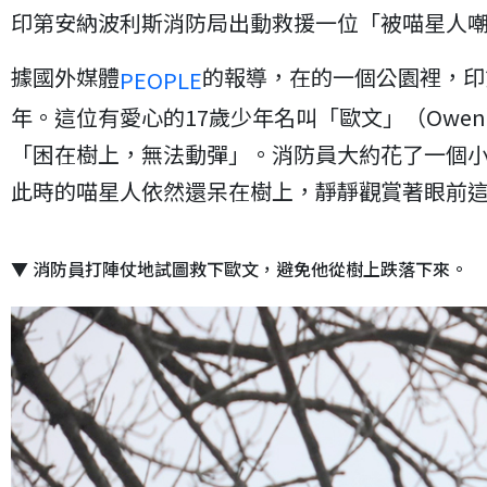
印第安納波利斯消防局出動救援一位「被喵星人
據國外媒體
的報導，在的一個公園裡，印
PEOPLE
年。這位有愛心的17歲少年名叫「歐文」（Ow
「困在樹上，無法動彈」。消防員大約花了一個
此時的喵星人依然還呆在樹上，靜靜觀賞著眼前
▼ 消防員打陣仗地試圖救下歐文，避免他從樹上跌落下來。