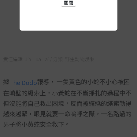
關閉
責任編輯:
Jin Hua Lai
/ 分類:
野生動物娛樂
據
報導， 一隻黃色的小蛇不小心被困
The Dodo
在峭壁的繩索上，小黃蛇在不斷掙扎的過程中不
但沒能將自己救出困境，反而被纏繞的繩索勒得
越來越緊，眼見就要一命嗚呼之際，一名路過的
男子將小黃蛇安全救下。