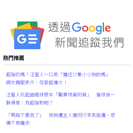
熱門推薦
超強奶媽！汪星人一口氣「擔任17隻小小狗的媽」
網友佩服表示：母愛超偉大！
汪星人玩起曲棍球根本「職業球員附身」 進球後一
臉得意：我超強對吧？
「馬麻不要我了」 狗狗遭主人連同行李丟路邊，悲
傷不肯離去