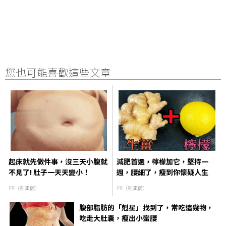
您也可能喜歡這些文章
起床就先做件事，沒三天小腹就
減肥首選，檸檬加它，堅持一
不見了! 肚子一天天變小！
週，腰細了，瘦到你懷疑人生
PR（新素簡）
PR（新素簡）
腹部脂肪的「剋星」找到了，常吃這幾物，
吃走大肚囊，瘦出小蠻腰