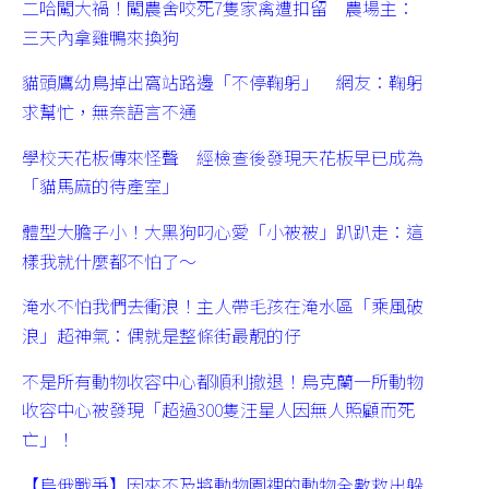
二哈闖大禍！闖農舍咬死7隻家禽遭扣留 農場主：
三天內拿雞鴨來換狗
貓頭鷹幼鳥掉出窩站路邊「不停鞠躬」 網友：鞠躬
求幫忙，無奈語言不通
學校天花板傳來怪聲 經檢查後發現天花板早已成為
「貓馬麻的待產室」
體型大膽子小！大黑狗叼心愛「小被被」趴趴走：這
樣我就什麼都不怕了～
淹水不怕我們去衝浪！主人帶毛孩在淹水區「乘風破
浪」超神氣：偶就是整條街最靚的仔
不是所有動物收容中心都順利撤退！烏克蘭一所動物
收容中心被發現「超過300隻汪星人因無人照顧而死
亡」！
【烏俄戰爭】因來不及將動物園裡的動物全數救出躲