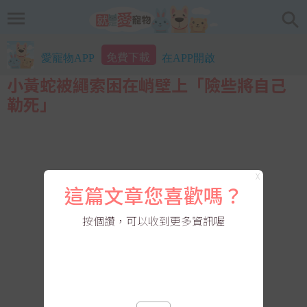
免費下載
愛寵物APP
在APP開啟
小黃蛇被繩索困在峭壁上「險些將自己
勒死」
X
這篇文章您喜歡嗎？
按個讚，可以收到更多資訊喔