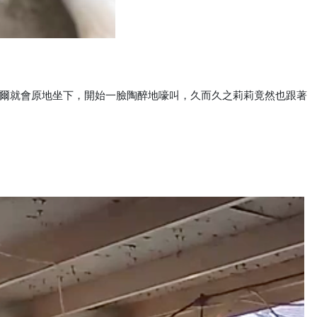
爾就會原地坐下，開始一臉陶醉地嚎叫，久而久之莉莉竟然也跟著