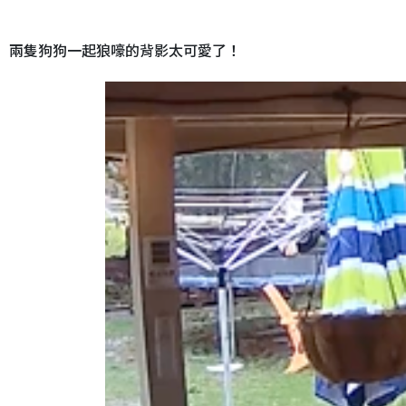
兩隻狗狗一起狼嚎的背影太可愛了！