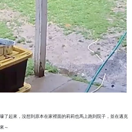
嚎了起來，沒想到原本在家裡面的莉莉也馬上跑到院子，並在邁克
來～