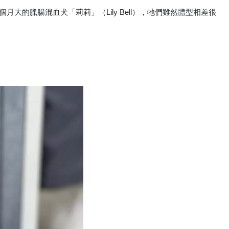
三個月大的臘腸混血犬「莉莉」（Lily Bell），牠們雖然體型相差很