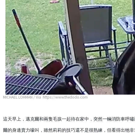
MICHAEL LOHMAN / Via https://www.thedodo.com
這天早上，邁克爾和兩隻毛孩一起待在家中，突然一輛消防車呼嘯
爾的身邊賣力嚎叫，雖然莉莉的技巧還不是很熟練，但看得出牠非