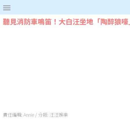
聽見消防車鳴笛！大白汪坐地「陶醉狼嚎
責任編輯:
Annie
/ 分類:
汪汪娛樂