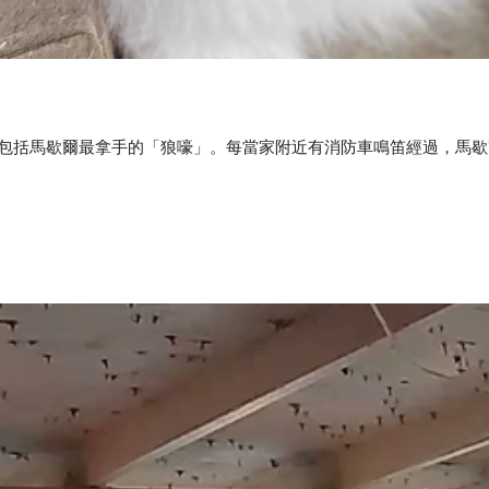
包括馬歇爾最拿手的「狼嚎」。每當家附近有消防車鳴笛經過，馬歇