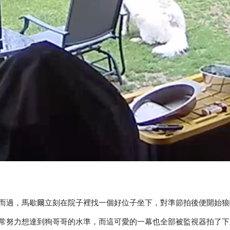
而過，馬歇爾立刻在院子裡找一個好位子坐下，對準節拍後便開始狼
常努力想達到狗哥哥的水準，而這可愛的一幕也全部被監視器拍了下