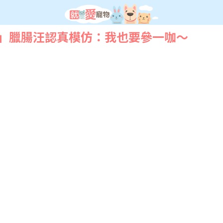
」臘腸汪認真模仿：我也要參一咖～