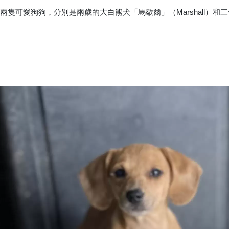
中養了兩隻可愛狗狗，分別是兩歲的大白熊犬「馬歇爾」（Marshall）和