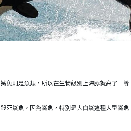
而鯊魚則是魚類，所以在生物級別上海豚就高了一等
隻殺死鯊魚，因為鯊魚，特別是大白鯊這種大型鯊魚