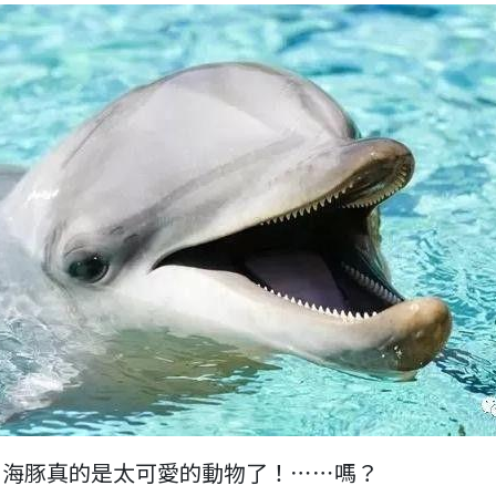
，海豚真的是太可愛的動物了！⋯⋯嗎？