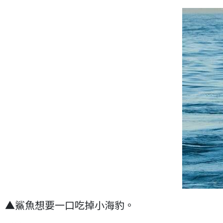
▲鯊魚想要一口吃掉小海豹。