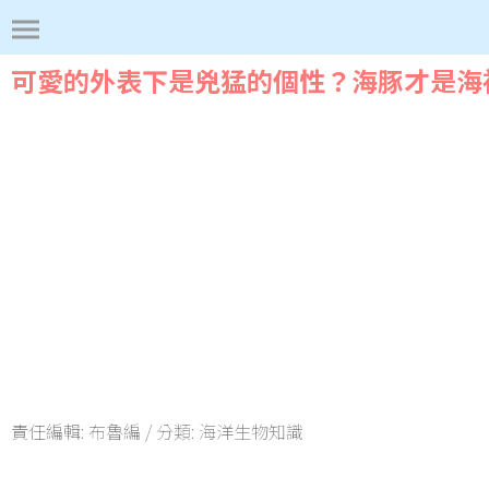
可愛的外表下是兇猛的個性？海豚才是海
責任編輯:
布魯編
/ 分類:
海洋生物知識