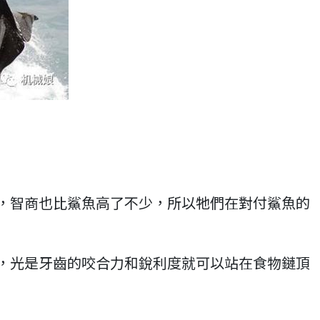
，智商也比鯊魚高了不少，所以牠們在對付鯊魚的
，光是牙齒的咬合力和銳利度就可以站在食物鏈頂