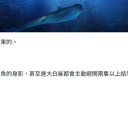
結果的。
鯊魚的身影，甚至連大白鯊都會主動避開兩隻以上結