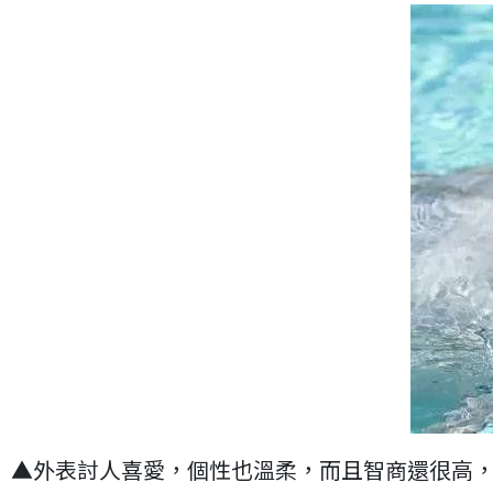
▲外表討人喜愛，個性也溫柔，而且智商還很高