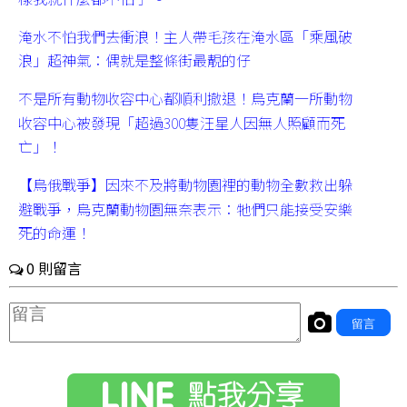
淹水不怕我們去衝浪！主人帶毛孩在淹水區「乘風破
浪」超神氣：偶就是整條街最靚的仔
不是所有動物收容中心都順利撤退！烏克蘭一所動物
收容中心被發現「超過300隻汪星人因無人照顧而死
亡」！
【烏俄戰爭】因來不及將動物園裡的動物全數救出躲
避戰爭，烏克蘭動物園無奈表示：牠們只能接受安樂
死的命運！