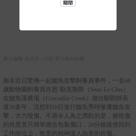
關閉
責任編輯:
程承恩
/ 分類:
野生動物新聞
南非近日驚傳一起鱷魚攻擊飼養員事件，一名68
歲動物園飼養員肖恩·勒克魯斯（Sean Le Clus）
在鱷魚溪農場（Crocodile Creek）擔任馴獸師長
達30多年，沒想到10日進行鱷魚秀時
慘遭鱷魚攻
擊，大力咬傷。
不過令人為之讚歎的是，被咬傷
的肖恩竟只簡單縫合包紮傷口，20分鐘後便回到
工作崗位上，敬業的精神讓人由衷的折服。