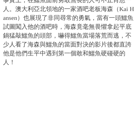
事實上，在鱷魚面前勇敢無畏的人可不止肖恩一
人。澳大利亞北領地的一家酒吧老板海森（Kai H
ansen）也展現了非同尋常的勇氣，當有一頭鱷魚
試圖闖入他的酒吧時，海森竟毫無畏懼拿起平底
鍋猛敲鱷魚的頭部，嚇得鱷魚當場落荒而逃，不
少人看了海森與鱷魚的當面對決的影片後都直誇
他是他們生平中遇到第一個敢和鱷魚硬碰硬的
人！