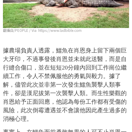
翻攝自/PEOPLE / Via https://www.ladbible.com
據農場負責人透露，鱷魚在肖恩身上留下兩個巨
大牙印，不過事發後肖恩並未就此送醫，而是自
行縫合傷口，並在短短20分鐘內回到工作崗位繼
續工作，令人不禁佩服他的勇氣與毅力。據了
解，
儘管此次並非第一次發生鱷魚襲擊人類事
件，卻是
漢尼拔
第一次襲擊人類。
而生性樂觀的
肖恩給予正面回應，他認為每份工作都有受傷的
風險，此次倒霉遭遇並不會讓他因此產生過多的
消極心理。