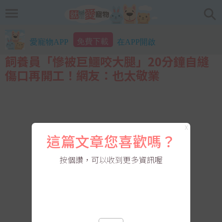
免費下載
愛寵物APP
在APP開啟
飼養員「慘被巨鱷咬大腿」20分鐘自縫
傷口再開工！網友：也太敬業
X
這篇文章您喜歡嗎？
按個讚，可以收到更多資訊喔