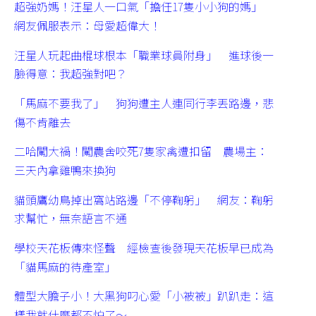
超強奶媽！汪星人一口氣「擔任17隻小小狗的媽」
網友佩服表示：母愛超偉大！
汪星人玩起曲棍球根本「職業球員附身」 進球後一
臉得意：我超強對吧？
「馬麻不要我了」 狗狗遭主人連同行李丟路邊，悲
傷不肯離去
二哈闖大禍！闖農舍咬死7隻家禽遭扣留 農場主：
三天內拿雞鴨來換狗
貓頭鷹幼鳥掉出窩站路邊「不停鞠躬」 網友：鞠躬
求幫忙，無奈語言不通
學校天花板傳來怪聲 經檢查後發現天花板早已成為
「貓馬麻的待產室」
體型大膽子小！大黑狗叼心愛「小被被」趴趴走：這
樣我就什麼都不怕了～