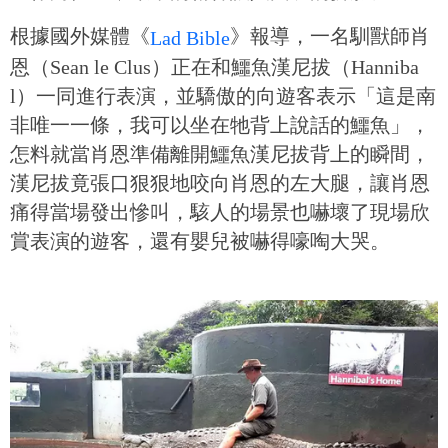
根據國外媒體《
》報導，一名馴獸師肖
Lad Bible
恩（Sean le Clus）正在和鱷魚漢尼拔（Hanniba
l）一同進行表演，並驕傲的向遊客表示「這是南
非唯一一條，我可以坐在牠背上說話的鱷魚」，
怎料就當肖恩準備離開鱷魚漢尼拔背上的瞬間，
漢尼拔竟張口狠狠地咬向肖恩的左大腿，讓肖恩
痛得當場發出慘叫，駭人的場景也嚇壞了現場欣
賞表演的遊客，還有嬰兒被嚇得嚎啕大哭。