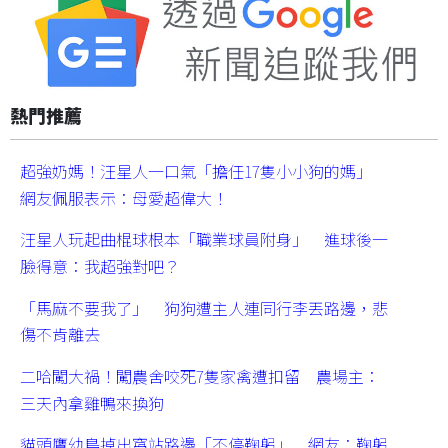
熱門推薦
超強奶媽！汪星人一口氣「擔任17隻小小狗的媽」
網友佩服表示：母愛超偉大！
汪星人玩起曲棍球根本「職業球員附身」 進球後一
臉得意：我超強對吧？
「馬麻不要我了」 狗狗遭主人連同行李丟路邊，悲
傷不肯離去
二哈闖大禍！闖農舍咬死7隻家禽遭扣留 農場主：
三天內拿雞鴨來換狗
貓頭鷹幼鳥掉出窩站路邊「不停鞠躬」 網友：鞠躬