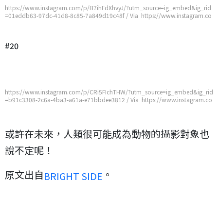
https://www.instagram.com/p/B7ihFdXhvyJ/?utm_source=ig_embed&ig_rid
=01eddb63-97dc-41d8-8c85-7a849d19c48f / Via https://www.instagram.co
m/p/B7ihFdXhvyJ/?utm_source=ig_embed&ig_rid=01eddb63-97dc-41d8-8c
85-7a849d19c48f
#20
https://www.instagram.com/p/CRi5FIchTHW/?utm_source=ig_embed&ig_rid
=b91c3308-2c6a-4ba3-a61a-e71bbdee3812 / Via https://www.instagram.co
m/p/CRi5FIchTHW/?utm_source=ig_embed&ig_rid=b91c3308-2c6a-4ba3-a6
1a-e71bbdee3812
或許在未來，人類很可能成為動物的攝影對象也
說不定呢！
原文出自
。
BRIGHT SIDE