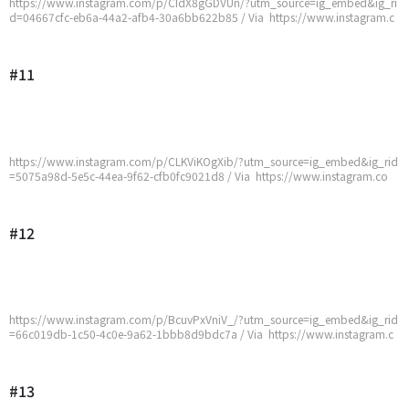
https://www.instagram.com/p/CIdX8gGDVUn/?utm_source=ig_embed&ig_ri
d=04667cfc-eb6a-44a2-afb4-30a6bb622b85 / Via https://www.instagram.c
om/p/CIdX8gGDVUn/?utm_source=ig_embed&ig_rid=04667cfc-eb6a-44a2-
afb4-30a6bb622b85
#11
https://www.instagram.com/p/CLKViKOgXib/?utm_source=ig_embed&ig_rid
=5075a98d-5e5c-44ea-9f62-cfb0fc9021d8 / Via https://www.instagram.co
m/p/CLKViKOgXib/?utm_source=ig_embed&ig_rid=5075a98d-5e5c-44ea-9f6
2-cfb0fc9021d8
#12
https://www.instagram.com/p/BcuvPxVniV_/?utm_source=ig_embed&ig_rid
=66c019db-1c50-4c0e-9a62-1bbb8d9bdc7a / Via https://www.instagram.c
om/p/BcuvPxVniV_/?utm_source=ig_embed&ig_rid=66c019db-1c50-4c0e-9
a62-1bbb8d9bdc7a
#13