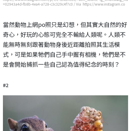
=02943a4d-fb8b-4ea4-a728-c3c329c4f7c0 / Via https://www.instagram.co
m/p/CC-t1NZhe83/?utm_source=ig_embed&ig_rid=02943a4d-fb8b-4ea4-a7
28-c3c329c4f7c0
當然動物上網po照只是幻想，但其實大自然的好
奇心，好玩的心態可完全不輸給人類呢。人類不
能無時無刻跟著動物身後近距離拍照其生活模
式，可是如果牠們自己手中握有相機，牠們是不
是會開始捕抓一些自己認為值得紀念的時刻？
#2