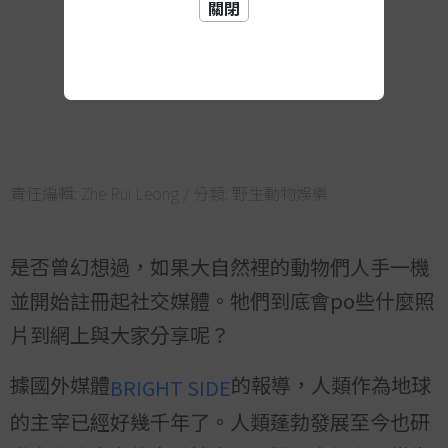
關閉
責任編輯:
Zhe Rui Leong
/ 分類:
野生動物娛樂
是否曾幻想過，如果大自然裡的動物們人手一機
並開始註冊起社交媒體。牠們到底會po些什麼照
片到網上與大家分享呢？
據國外媒體
的報導，人類作為地球
BRIGHT SIDE
的主宰已經好幾千年了。人類蓬勃發展至今也研