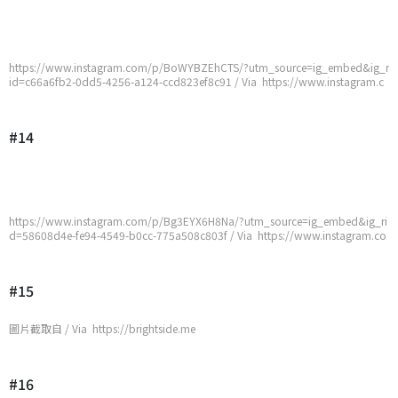
https://www.instagram.com/p/BoWYBZEhCTS/?utm_source=ig_embed&ig_r
id=c66a6fb2-0dd5-4256-a124-ccd823ef8c91 / Via https://www.instagram.c
om/p/BoWYBZEhCTS/?utm_source=ig_embed&ig_rid=c66a6fb2-0dd5-4256
-a124-ccd823ef8c91
#14
https://www.instagram.com/p/Bg3EYX6H8Na/?utm_source=ig_embed&ig_ri
d=58608d4e-fe94-4549-b0cc-775a508c803f / Via https://www.instagram.co
m/p/Bg3EYX6H8Na/?utm_source=ig_embed&ig_rid=58608d4e-fe94-4549-b
0cc-775a508c803f
#15
圖片截取自 / Via https://brightside.me
#16