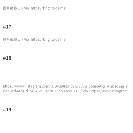
圖片截取自 / Via https://brightside.me
#17
圖片截取自 / Via https://brightside.me
#18
https://www.instagram.com/p/Bvu9fkpHc9G/?utm_source=ig_embed&ig_ri
d=b3cd4474-d15d-46c0-9220-23ab33cd6719 / Via https://www.instagram.
com/p/Bvu9fkpHc9G/?utm_source=ig_embed&ig_rid=b3cd4474-d15d-46c0
-9220-23ab33cd6719
#19