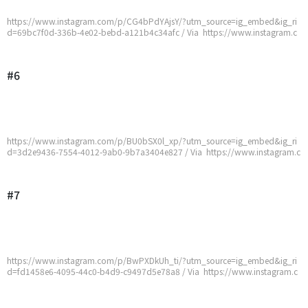
https://www.instagram.com/p/CG4bPdYAjsY/?utm_source=ig_embed&ig_ri
d=69bc7f0d-336b-4e02-bebd-a121b4c34afc / Via https://www.instagram.c
om/p/CG4bPdYAjsY/?utm_source=ig_embed&ig_rid=69bc7f0d-336b-4e02-
bebd-a121b4c34afc
#6
https://www.instagram.com/p/BU0bSX0l_xp/?utm_source=ig_embed&ig_ri
d=3d2e9436-7554-4012-9ab0-9b7a3404e827 / Via https://www.instagram.c
om/p/BU0bSX0l_xp/?utm_source=ig_embed&ig_rid=3d2e9436-7554-4012-
9ab0-9b7a3404e827
#7
https://www.instagram.com/p/BwPXDkUh_ti/?utm_source=ig_embed&ig_ri
d=fd1458e6-4095-44c0-b4d9-c9497d5e78a8 / Via https://www.instagram.c
om/p/BwPXDkUh_ti/?utm_source=ig_embed&ig_rid=fd1458e6-4095-44c0-b
4d9-c9497d5e78a8