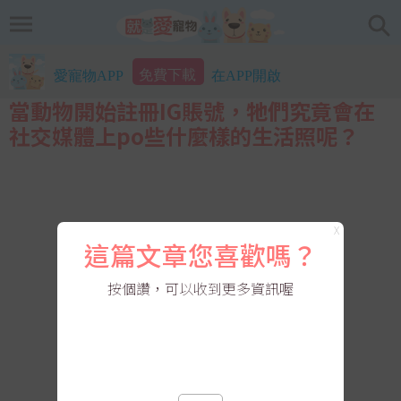
免費下載
愛寵物APP
在APP開啟
當動物開始註冊IG賬號，牠們究竟會在
社交媒體上po些什麼樣的生活照呢？
X
這篇文章您喜歡嗎？
按個讚，可以收到更多資訊喔