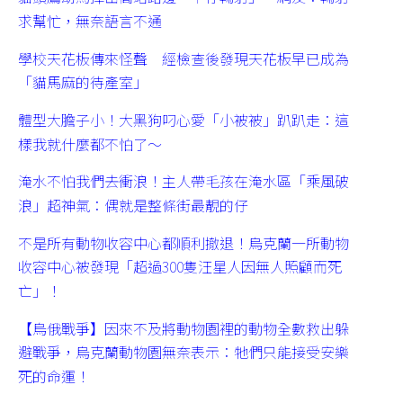
求幫忙，無奈語言不通
學校天花板傳來怪聲 經檢查後發現天花板早已成為
「貓馬麻的待產室」
體型大膽子小！大黑狗叼心愛「小被被」趴趴走：這
樣我就什麼都不怕了～
淹水不怕我們去衝浪！主人帶毛孩在淹水區「乘風破
浪」超神氣：偶就是整條街最靚的仔
不是所有動物收容中心都順利撤退！烏克蘭一所動物
收容中心被發現「超過300隻汪星人因無人照顧而死
亡」！
【烏俄戰爭】因來不及將動物園裡的動物全數救出躲
避戰爭，烏克蘭動物園無奈表示：牠們只能接受安樂
死的命運！