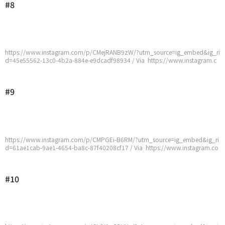
#8
https://www.instagram.com/p/CMejRANB9zW/?utm_source=ig_embed&ig_ri
d=45e55562-13c0-4b2a-884e-e9dcadf98934 / Via https://www.instagram.c
om/p/CMejRANB9zW/?utm_source=ig_embed&ig_rid=45e55562-13c0-4b2a
-884e-e9dcadf98934
#9
https://www.instagram.com/p/CMPGEi-B6RM/?utm_source=ig_embed&ig_ri
d=61ae1cab-9ae1-4654-ba8c-87f40208cf17 / Via https://www.instagram.co
m/p/CMPGEi-B6RM/?utm_source=ig_embed&ig_rid=61ae1cab-9ae1-4654-b
a8c-87f40208cf17
#10