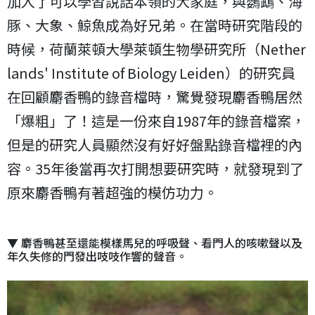
加入了可以學習說話本領的大家庭，與鸚鵡、海
豚、大象、鯨魚成為好兄弟。在當時研究階段的
時候，荷蘭萊頓大學萊頓生物學研究所（Nether
lands' Institute of Biology Leiden）的研究員
在回顧麝香鴨的錄音檔時，驚覺發現麝香鴨居然
「爆粗」了！這是一份來自1987年的錄音檔案，
但是的研究人員顯然沒有好好盤點錄音檔裡的內
容。35年後當再次打開想要研究時，就發現到了
原來麝香鴨有著超強的模仿功力。
▼ 麝香鴨甚至還能模樣馬兒的呼吸聲、看門人的咳嗽聲以及
年久失修的門發出吱吱作響的聲音。