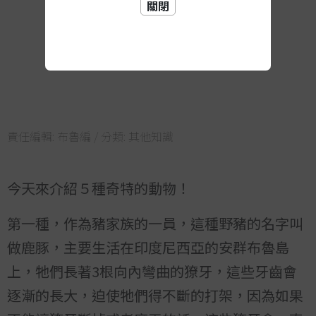
關閉
責任編輯:
布魯編
/ 分類:
其他知識
今天來介紹５種奇特的動物！
第一種，作為豬家族的一員，這種野豬的名字叫
做鹿豚，主要生活在印度尼西亞的安群布魯島
上，牠們長著3根向內彎曲的獠牙，這些牙齒會
逐漸的長大，迫使牠們得不斷的打架，因為如果