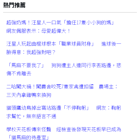
熱門推薦
超強奶媽！汪星人一口氣「擔任17隻小小狗的媽」
網友佩服表示：母愛超偉大！
汪星人玩起曲棍球根本「職業球員附身」 進球後一
臉得意：我超強對吧？
「馬麻不要我了」 狗狗遭主人連同行李丟路邊，悲
傷不肯離去
二哈闖大禍！闖農舍咬死7隻家禽遭扣留 農場主：
三天內拿雞鴨來換狗
貓頭鷹幼鳥掉出窩站路邊「不停鞠躬」 網友：鞠躬
求幫忙，無奈語言不通
學校天花板傳來怪聲 經檢查後發現天花板早已成為
「貓馬麻的待產室」