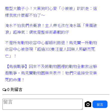
體型大膽子小！大黑狗叼心愛「小被被」趴趴走：這
樣我就什麼都不怕了～
淹水不怕我們去衝浪！主人帶毛孩在淹水區「乘風破
浪」超神氣：偶就是整條街最靚的仔
不是所有動物收容中心都順利撤退！烏克蘭一所動物
收容中心被發現「超過300隻汪星人因無人照顧而死
亡」！
【烏俄戰爭】因來不及將動物園裡的動物全數救出躲
避戰爭，烏克蘭動物園無奈表示：牠們只能接受安樂
死的命運！