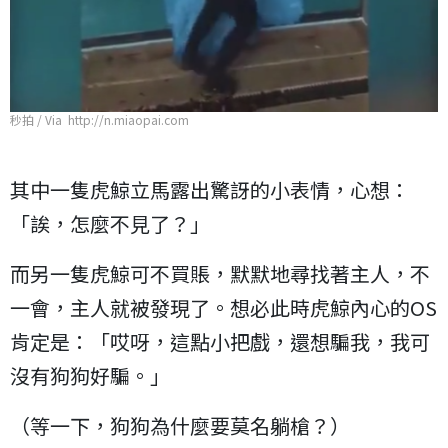
秒拍 / Via http://n.miaopai.com
其中一隻虎鯨立馬露出驚訝的小表情，心想：
「誒，怎麼不見了？」
而另一隻虎鯨可不買賬，默默地尋找著主人，不
一會，主人就被發現了。想必此時虎鯨內心的OS
肯定是：「哎呀，這點小把戲，還想騙我，我可
沒有狗狗好騙。」
（等一下，狗狗為什麼要莫名躺槍？）