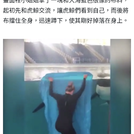
起初先和虎鯨交流，讓虎鯨們看到自己，而後將
布擋住全身，迅速蹲下，使其剛好掉落在身上。