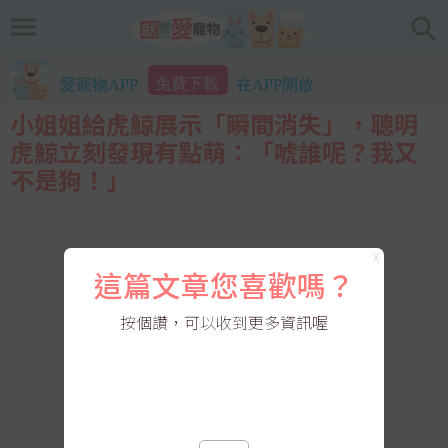
免費下載
愛寵物APP
在APP開啟
小姐姐給虎鯨展示「瞬間消失」，聰明
虎鯨立刻發現有點萌：「唬誰呢？我又
不是狗！」
X
這篇文章您喜歡嗎？
按個讚，可以收到更多資訊喔