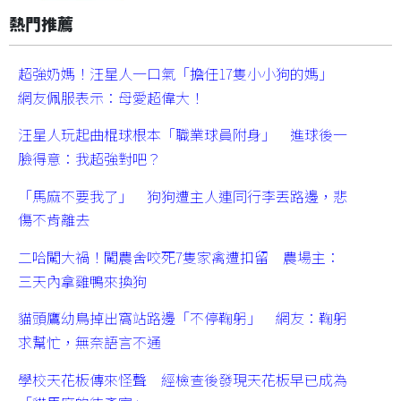
熱門推薦
超強奶媽！汪星人一口氣「擔任17隻小小狗的媽」
網友佩服表示：母愛超偉大！
汪星人玩起曲棍球根本「職業球員附身」 進球後一
臉得意：我超強對吧？
「馬麻不要我了」 狗狗遭主人連同行李丟路邊，悲
傷不肯離去
二哈闖大禍！闖農舍咬死7隻家禽遭扣留 農場主：
三天內拿雞鴨來換狗
貓頭鷹幼鳥掉出窩站路邊「不停鞠躬」 網友：鞠躬
求幫忙，無奈語言不通
學校天花板傳來怪聲 經檢查後發現天花板早已成為