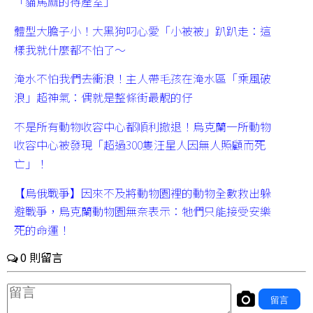
「貓馬麻的待產室」
體型大膽子小！大黑狗叼心愛「小被被」趴趴走：這
樣我就什麼都不怕了～
淹水不怕我們去衝浪！主人帶毛孩在淹水區「乘風破
浪」超神氣：偶就是整條街最靚的仔
不是所有動物收容中心都順利撤退！烏克蘭一所動物
收容中心被發現「超過300隻汪星人因無人照顧而死
亡」！
【烏俄戰爭】因來不及將動物園裡的動物全數救出躲
避戰爭，烏克蘭動物園無奈表示：牠們只能接受安樂
死的命運！