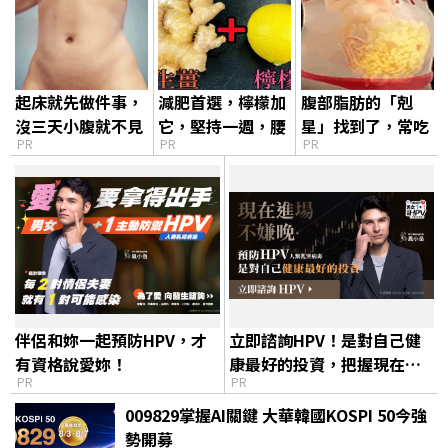
起床就先做件事，
減肥首選，檸檬加
腹部脂肪的「剋
沒三天小腹就不見
它，堅持一週，腰
星」找到了，常吃
PR
PR
PR
了! 肚子一天天變
細了，瘦到你懷疑
這幾物，吃走大肚
小！
人生
囊，瘦出小蠻腰
伴侶和妳一起預防HPV，才
立即諮詢HPV！是對自己健
有資格說愛妳！
康最好的投資，把握現在不
PR
PR
嫌晚！
009829掌握AI關鍵 大華韓國KOSPI 50今強
勢開募