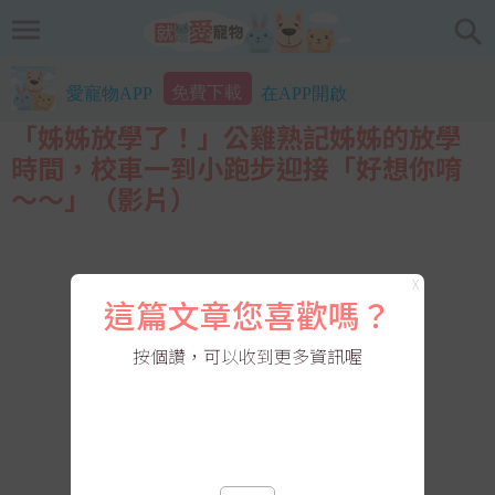
免費下載
愛寵物APP
在APP開啟
「姊姊放學了！」公雞熟記姊姊的放學
時間，校車一到小跑步迎接「好想你唷
～～」（影片）
X
這篇文章您喜歡嗎？
按個讚，可以收到更多資訊喔