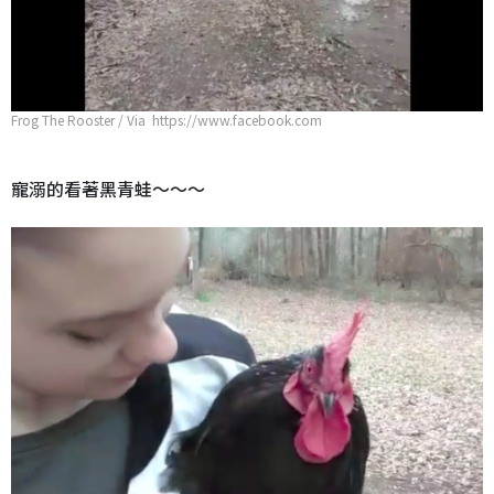
Frog The Rooster / Via https://www.facebook.com
寵溺的看著黑青蛙～～～