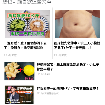
您也可能喜歡這些文章
一週有感！肚子整個都消下去
起床就先做件事，沒三天小腹就
了！免節食，排空順暢就夠
不見了! 肚子一天天變小！
PR（新素簡）
PR（新素簡）
檸檬搭配它，臉上斑點全部消失了，小肚子
都變平坦了
PR（新素簡）
伴侶和妳一起預防HPV，才有資格說愛妳！
PR（台灣癌症基金會）