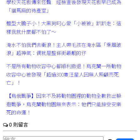
學校天花板傳來怪聲 經檢查後發現天花板早已成為
「貓馬麻的待產室」
體型大膽子小！大黑狗叼心愛「小被被」趴趴走：這
樣我就什麼都不怕了～
淹水不怕我們去衝浪！主人帶毛孩在淹水區「乘風破
浪」超神氣：偶就是整條街最靚的仔
不是所有動物收容中心都順利撤退！烏克蘭一所動物
收容中心被發現「超過300隻汪星人因無人照顧而死
亡」！
【烏俄戰爭】因來不及將動物園裡的動物全數救出躲
避戰爭，烏克蘭動物園無奈表示：牠們只能接受安樂
死的命運！