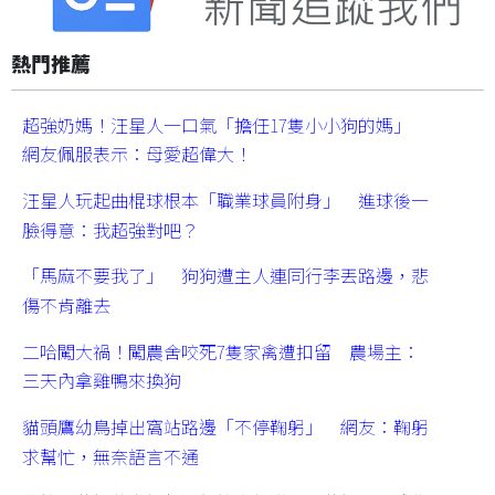
熱門推薦
超強奶媽！汪星人一口氣「擔任17隻小小狗的媽」
網友佩服表示：母愛超偉大！
汪星人玩起曲棍球根本「職業球員附身」 進球後一
臉得意：我超強對吧？
「馬麻不要我了」 狗狗遭主人連同行李丟路邊，悲
傷不肯離去
二哈闖大禍！闖農舍咬死7隻家禽遭扣留 農場主：
三天內拿雞鴨來換狗
貓頭鷹幼鳥掉出窩站路邊「不停鞠躬」 網友：鞠躬
求幫忙，無奈語言不通