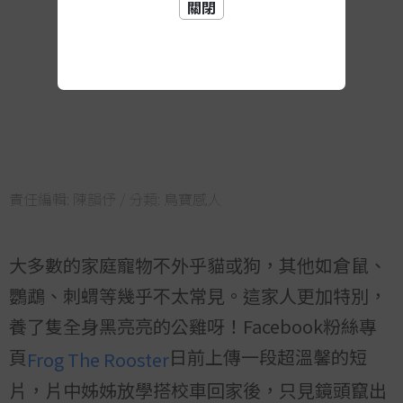
關閉
責任編輯:
陳韻伃
/ 分類:
鳥寶感人
大多數的家庭寵物不外乎貓或狗，其他如倉鼠、
鸚鵡、刺蝟等幾乎不太常見。這家人更加特別，
養了隻全身黑亮亮的公雞呀！Facebook粉絲專
頁
日前上傳一段超溫馨的短
Frog The Rooster
片，片中姊姊放學搭校車回家後，只見鏡頭竄出