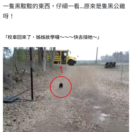
一隻黑黢黢的東西，仔細一看...原來是隻黑公雞
呀！
「校車回來了，姊姊放學囉～～～快去接她～」