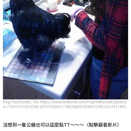
Frog The Rooster / Via https://www.facebook.com/FrogTheRooster/photos/
a.1778707272423288.1073741828.1778678885759460/178913317471403
1/?type=3&theater
沒想到一隻公雞也可以這麼黏TT～～～（點擊觀看影片）