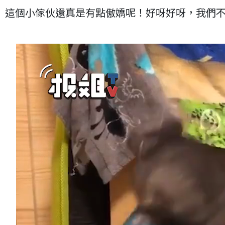
這個小傢伙還真是有點傲嬌呢！好呀好呀，我們