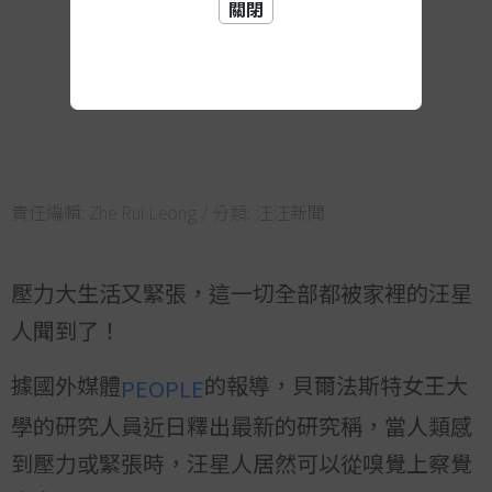
關閉
責任編輯:
Zhe Rui Leong
/ 分類:
汪汪新聞
壓力大生活又緊張，這一切全部都被家裡的汪星
人聞到了！
據國外媒體
的報導，貝爾法斯特女王大
PEOPLE
學的研究人員近日釋出最新的研究稱，當人類感
到壓力或緊張時，汪星人居然可以從嗅覺上察覺