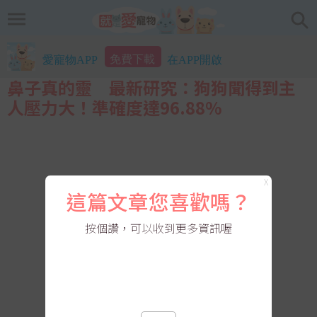
免費下載
愛寵物APP
在APP開啟
鼻子真的靈 最新研究：狗狗聞得到主
人壓力大！準確度達96.88%
X
這篇文章您喜歡嗎？
按個讚，可以收到更多資訊喔