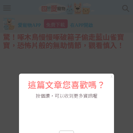
免費下載
愛寵物APP
在APP開啟
驚！啄木鳥慢慢啄破箱子偷走藍山雀寶
寶，恐怖片般的無助情節，觀看慎入！
X
這篇文章您喜歡嗎？
按個讚，可以收到更多資訊喔