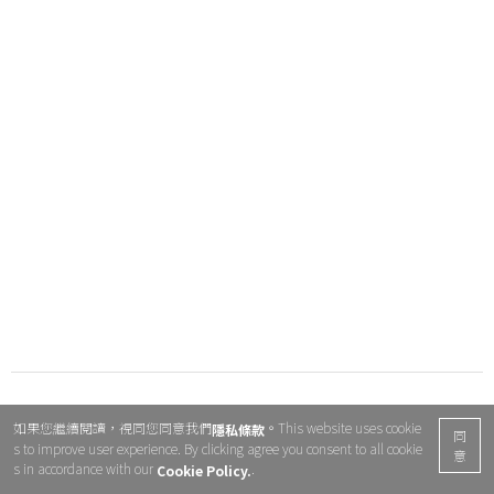
如果您繼續閱讀，視同您同意我們
。This website uses cookie
隱私條款
同
s to improve user experience. By clicking agree you consent to all cookie
意
s in accordance with our
.
Cookie Policy.