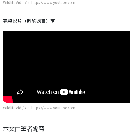
Wildlife Aid / Via https://www.youtube.com
完整影片（斟酌觀賞）▼
Wildlife Aid / Via https://www.youtube.com
本文由筆者編寫