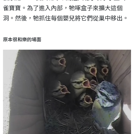
雀寶寶。為了進入內部，牠啄盒子來擴大這個
洞。然後，牠抓住每個嬰兒將它們從巢中移出。
原本很和樂的場面