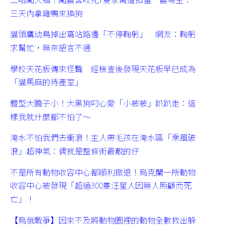
三天內拿雞鴨來換狗
貓頭鷹幼鳥掉出窩站路邊「不停鞠躬」 網友：鞠躬
求幫忙，無奈語言不通
學校天花板傳來怪聲 經檢查後發現天花板早已成為
「貓馬麻的待產室」
體型大膽子小！大黑狗叼心愛「小被被」趴趴走：這
樣我就什麼都不怕了～
淹水不怕我們去衝浪！主人帶毛孩在淹水區「乘風破
浪」超神氣：偶就是整條街最靚的仔
不是所有動物收容中心都順利撤退！烏克蘭一所動物
收容中心被發現「超過300隻汪星人因無人照顧而死
亡」！
【烏俄戰爭】因來不及將動物園裡的動物全數救出躲