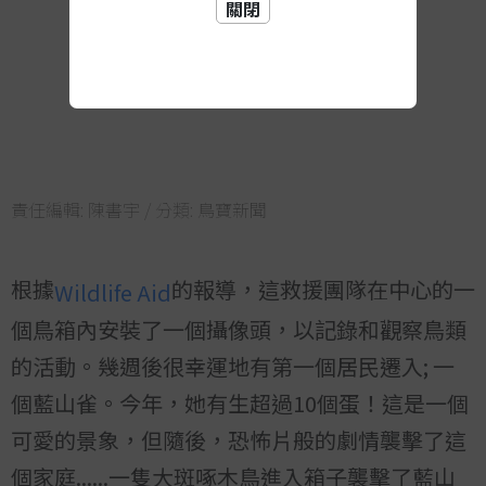
關閉
責任編輯:
陳書宇
/ 分類:
鳥寶新聞
根據
的報導，這救援團隊在中心的一
Wildlife Aid
個鳥箱內安裝了一個攝像頭，以記錄和觀察鳥類
的活動。幾週後很幸運地有第一個居民遷入; 一
個藍山雀。今年，她有生超過10個蛋！這是一個
可愛的景象，但隨後，恐怖片般的劇情襲擊了這
個家庭......一隻大斑啄木鳥進入箱子襲擊了藍山