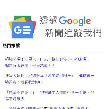
熱門推薦
超強奶媽！汪星人一口氣「擔任17隻小小狗的媽」
網友佩服表示：母愛超偉大！
汪星人玩起曲棍球根本「職業球員附身」 進球後一
臉得意：我超強對吧？
「馬麻不要我了」 狗狗遭主人連同行李丟路邊，悲
傷不肯離去
二哈闖大禍！闖農舍咬死7隻家禽遭扣留 農場主：