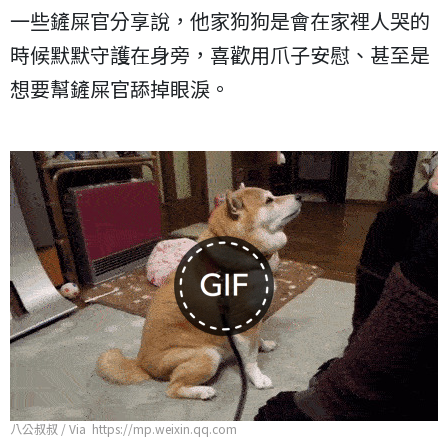
一些鏟屎官分享說，他家狗狗是會在家裡人哭的
時候默默守護在身旁，喜歡用爪子安慰、甚至是
想要幫鏟屎官舔掉眼淚。
八公叔叔 / Via https://mp.weixin.qq.com