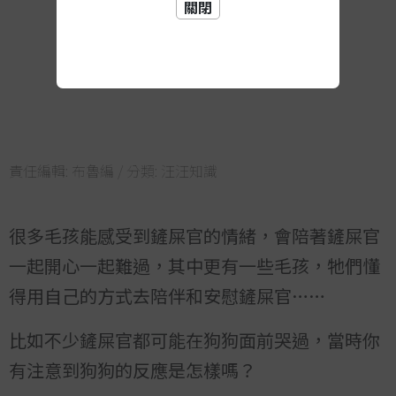
關閉
責任編輯:
布魯編
/ 分類:
汪汪知識
很多毛孩能感受到鏟屎官的情緒，會陪著鏟屎官
一起開心一起難過，其中更有一些毛孩，牠們懂
得用自己的方式去陪伴和安慰鏟屎官……
比如不少鏟屎官都可能在狗狗面前哭過，當時你
有注意到狗狗的反應是怎樣嗎？