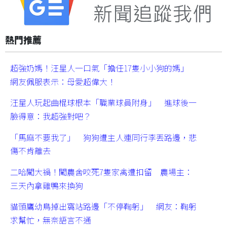
熱門推薦
超強奶媽！汪星人一口氣「擔任17隻小小狗的媽」
網友佩服表示：母愛超偉大！
汪星人玩起曲棍球根本「職業球員附身」 進球後一
臉得意：我超強對吧？
「馬麻不要我了」 狗狗遭主人連同行李丟路邊，悲
傷不肯離去
二哈闖大禍！闖農舍咬死7隻家禽遭扣留 農場主：
三天內拿雞鴨來換狗
貓頭鷹幼鳥掉出窩站路邊「不停鞠躬」 網友：鞠躬
求幫忙，無奈語言不通