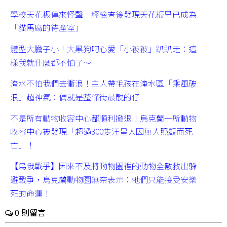
學校天花板傳來怪聲 經檢查後發現天花板早已成為
「貓馬麻的待產室」
體型大膽子小！大黑狗叼心愛「小被被」趴趴走：這
樣我就什麼都不怕了～
淹水不怕我們去衝浪！主人帶毛孩在淹水區「乘風破
浪」超神氣：偶就是整條街最靚的仔
不是所有動物收容中心都順利撤退！烏克蘭一所動物
收容中心被發現「超過300隻汪星人因無人照顧而死
亡」！
【烏俄戰爭】因來不及將動物園裡的動物全數救出躲
避戰爭，烏克蘭動物園無奈表示：牠們只能接受安樂
死的命運！