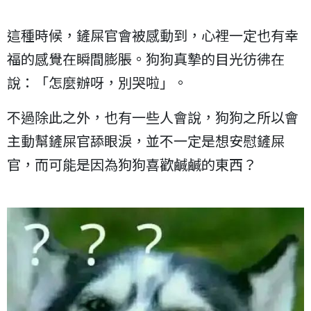
這種時候，鏟屎官會被感動到，心裡一定也有幸
福的感覺在瞬間膨脹。狗狗真摯的目光彷彿在
說：「怎麼辦呀，別哭啦」。
不過除此之外，也有一些人會說，狗狗之所以會
主動幫鏟屎官舔眼淚，並不一定是想安慰鏟屎
官，而可能是因為狗狗喜歡鹹鹹的東西？