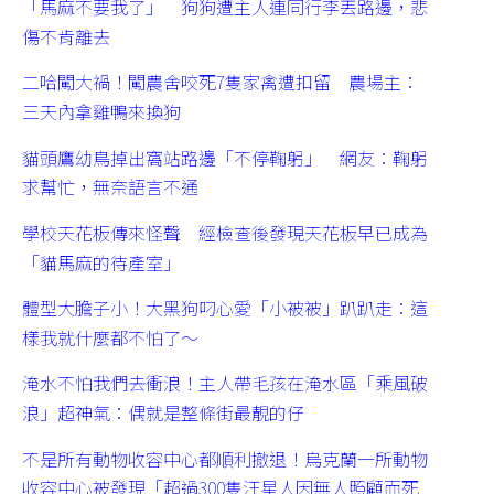
「馬麻不要我了」 狗狗遭主人連同行李丟路邊，悲
傷不肯離去
二哈闖大禍！闖農舍咬死7隻家禽遭扣留 農場主：
三天內拿雞鴨來換狗
貓頭鷹幼鳥掉出窩站路邊「不停鞠躬」 網友：鞠躬
求幫忙，無奈語言不通
學校天花板傳來怪聲 經檢查後發現天花板早已成為
「貓馬麻的待產室」
體型大膽子小！大黑狗叼心愛「小被被」趴趴走：這
樣我就什麼都不怕了～
淹水不怕我們去衝浪！主人帶毛孩在淹水區「乘風破
浪」超神氣：偶就是整條街最靚的仔
不是所有動物收容中心都順利撤退！烏克蘭一所動物
收容中心被發現「超過300隻汪星人因無人照顧而死