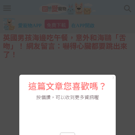
免費下載
愛寵物APP
在APP開啟
英國男孩海邊吃午餐，意外和海鷗「舌
吻」！ 網友留言：嚇得心臟都要跳出來
了！
X
這篇文章您喜歡嗎？
按個讚，可以收到更多資訊喔