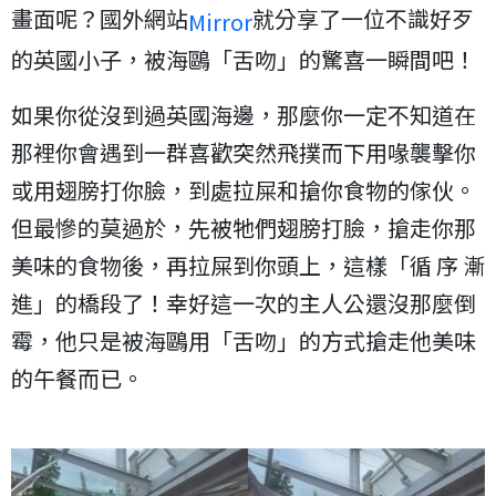
畫面呢？國外網站
就分享了一位不識好歹
Mirror
的英國小子，被海鷗「舌吻」的驚喜一瞬間吧！
如果你從沒到過英國海邊，那麼你一定不知道在
那裡你會遇到一群喜歡突然飛撲而下用喙襲擊你
或用翅膀打你臉，到處拉屎和搶你食物的傢伙。
但最慘的莫過於，先被牠們翅膀打臉，搶走你那
美味的食物後，再拉屎到你頭上，這樣「循 序 漸
進」的橋段了！幸好這一次的主人公還沒那麼倒
霉，他只是被海鷗用「舌吻」的方式搶走他美味
的午餐而已。