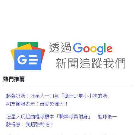
熱門推薦
超強奶媽！汪星人一口氣「擔任17隻小小狗的媽」
網友佩服表示：母愛超偉大！
汪星人玩起曲棍球根本「職業球員附身」 進球後一
臉得意：我超強對吧？