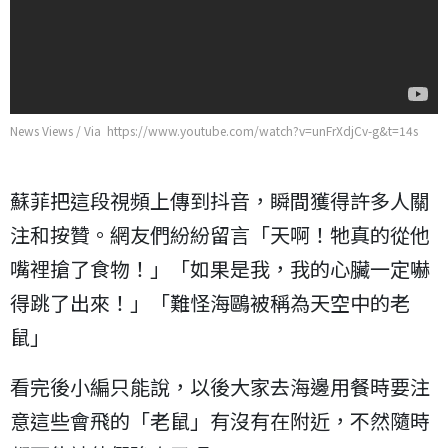
News Views / Via https://www.youtube.com/watch?v=unFrXdjCv-g&t=14s
蘇菲把這段視頻上傳到抖音，瞬間獲得許多人關
注和按贊。網友們紛紛留言「天啊！牠真的從他
嘴裡搶了食物！」「如果是我，我的心臟一定嚇
得跳了出來！」「難怪海鷗被稱為天空中的老
鼠」
看完後小編只能說，以後大家去海邊用餐時要注
意這些會飛的「老鼠」有沒有在附近，不然隨時