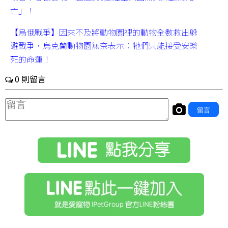
亡」！
【烏俄戰爭】因來不及將動物園裡的動物全數救出躲
避戰爭，烏克蘭動物園無奈表示：牠們只能接受安樂
死的命運！