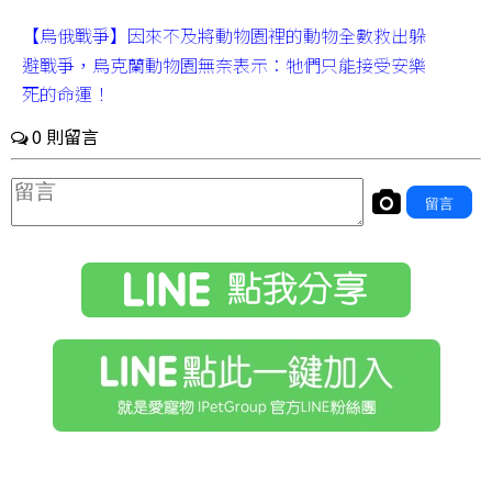
【烏俄戰爭】因來不及將動物園裡的動物全數救出躲
避戰爭，烏克蘭動物園無奈表示：牠們只能接受安樂
死的命運！