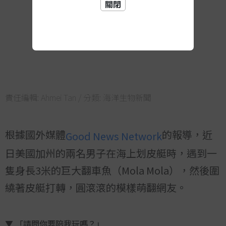
關閉
責任編輯:
Ahmei Tan
/ 分類:
海洋生物新聞
根據國外媒體
的報導，近
Good News Network
日美國加州的兩名男子在海上划皮艇時，遇到一
隻身長3米的巨大翻車魚（Mola Mola），然後圍
繞著皮艇打轉，圓滾滾的模樣萌翻網友。
▼ 「請問你要陪我玩嗎？」