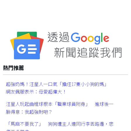
熱門推薦
超強奶媽！汪星人一口氣「擔任17隻小小狗的媽」
網友佩服表示：母愛超偉大！
汪星人玩起曲棍球根本「職業球員附身」 進球後一
臉得意：我超強對吧？
「馬麻不要我了」 狗狗遭主人連同行李丟路邊，悲