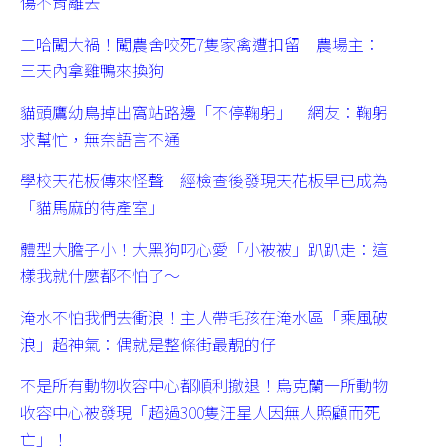
傷不肯離去
二哈闖大禍！闖農舍咬死7隻家禽遭扣留 農場主：
三天內拿雞鴨來換狗
貓頭鷹幼鳥掉出窩站路邊「不停鞠躬」 網友：鞠躬
求幫忙，無奈語言不通
學校天花板傳來怪聲 經檢查後發現天花板早已成為
「貓馬麻的待產室」
體型大膽子小！大黑狗叼心愛「小被被」趴趴走：這
樣我就什麼都不怕了～
淹水不怕我們去衝浪！主人帶毛孩在淹水區「乘風破
浪」超神氣：偶就是整條街最靚的仔
不是所有動物收容中心都順利撤退！烏克蘭一所動物
收容中心被發現「超過300隻汪星人因無人照顧而死
亡」！