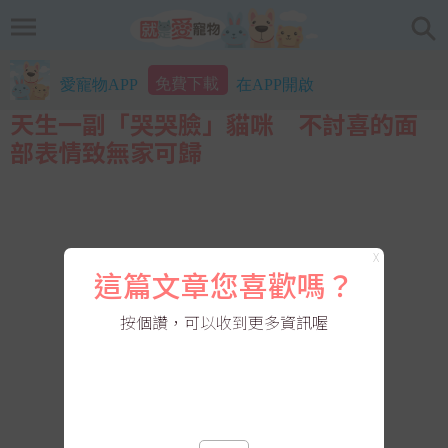
免費下載
愛寵物APP
在APP開啟
天生一副「哭哭臉」貓咪 不討喜的面
部表情致無家可歸
X
這篇文章您喜歡嗎？
按個讚，可以收到更多資訊喔