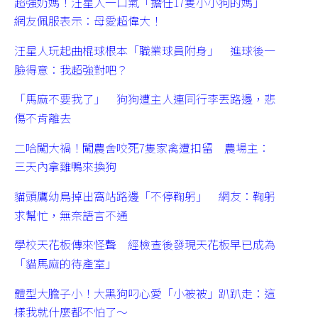
超強奶媽！汪星人一口氣「擔任17隻小小狗的媽」
網友佩服表示：母愛超偉大！
汪星人玩起曲棍球根本「職業球員附身」 進球後一
臉得意：我超強對吧？
「馬麻不要我了」 狗狗遭主人連同行李丟路邊，悲
傷不肯離去
二哈闖大禍！闖農舍咬死7隻家禽遭扣留 農場主：
三天內拿雞鴨來換狗
貓頭鷹幼鳥掉出窩站路邊「不停鞠躬」 網友：鞠躬
求幫忙，無奈語言不通
學校天花板傳來怪聲 經檢查後發現天花板早已成為
「貓馬麻的待產室」
體型大膽子小！大黑狗叼心愛「小被被」趴趴走：這
樣我就什麼都不怕了～