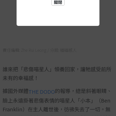
關閉
責任編輯:
Zhe Rui Leong
/ 分類:
喵喵感人
誰來把「悲傷喵星人」領養回家，讓牠感受前所
未有的幸福感！
據國外媒體
的報導，總是斜著眼睛、
THE DODO
臉上永遠掛著悲傷表情的喵星人「小本」（Ben
Franklin）在主人離世後，彷彿失去了一切。無