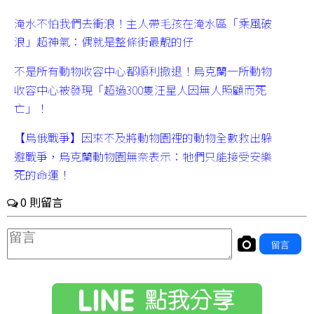
淹水不怕我們去衝浪！主人帶毛孩在淹水區「乘風破
浪」超神氣：偶就是整條街最靚的仔
不是所有動物收容中心都順利撤退！烏克蘭一所動物
收容中心被發現「超過300隻汪星人因無人照顧而死
亡」！
【烏俄戰爭】因來不及將動物園裡的動物全數救出躲
避戰爭，烏克蘭動物園無奈表示：牠們只能接受安樂
死的命運！