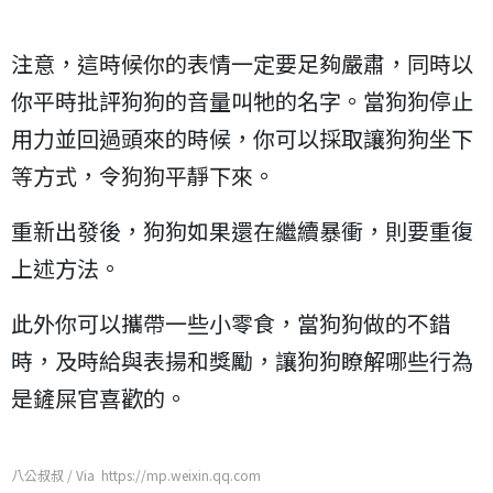
注意，這時候你的表情一定要足夠嚴肅，同時以
你平時批評狗狗的音量叫牠的名字。當狗狗停止
用力並回過頭來的時候，你可以採取讓狗狗坐下
等方式，令狗狗平靜下來。
重新出發後，狗狗如果還在繼續暴衝，則要重復
上述方法。
此外你可以攜帶一些小零食，當狗狗做的不錯
時，及時給與表揚和獎勵，讓狗狗瞭解哪些行為
是鏟屎官喜歡的。
八公叔叔 / Via https://mp.weixin.qq.com