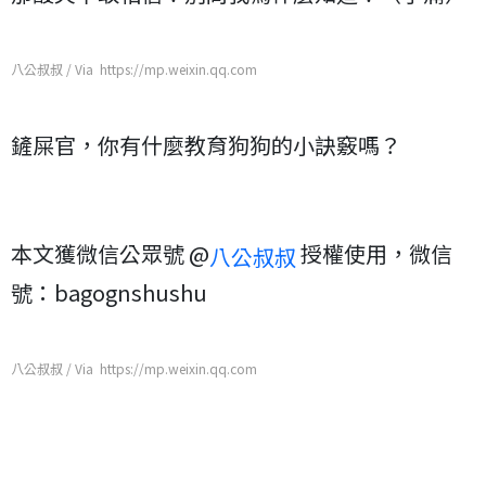
八公叔叔 / Via https://mp.weixin.qq.com
鏟屎官，你有什麼教育狗狗的小訣竅嗎？
本文獲微信公眾號 @
授權使用，微信
八公叔叔
號：bagognshushu
八公叔叔 / Via https://mp.weixin.qq.com