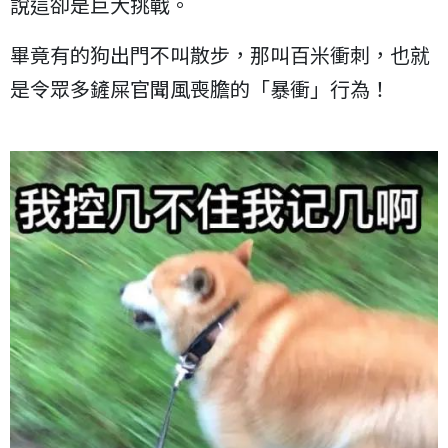
說這卻是巨大挑戰。
畢竟有的狗出門不叫散步，那叫百米衝刺，也就
是令眾多鏟屎官聞風喪膽的「暴衝」行為！