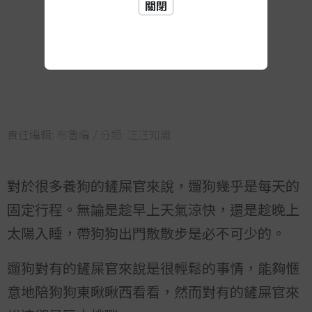
關閉
責任編輯:
布魯編
/ 分類:
汪汪知識
對於很多養狗的鏟屎官來說，遛狗幾乎是每天的
固定行程。無論是趁早上天氣涼快，還是趁晚上
太陽入睡，帶狗狗出門散散步是必不可少的。
遛狗對有的鏟屎官來說是很輕鬆的事情，能夠愜
意地陪狗狗東瞅瞅西看看，然而對有的鏟屎官來