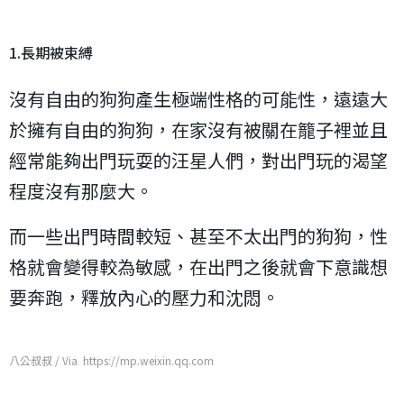
1.長期被束縛
沒有自由的狗狗產生極端性格的可能性，遠遠大
於擁有自由的狗狗，在家沒有被關在籠子裡並且
經常能夠出門玩耍的汪星人們，對出門玩的渴望
程度沒有那麼大。
而一些出門時間較短、甚至不太出門的狗狗，性
格就會變得較為敏感，在出門之後就會下意識想
要奔跑，釋放內心的壓力和沈悶。
八公叔叔 / Via https://mp.weixin.qq.com