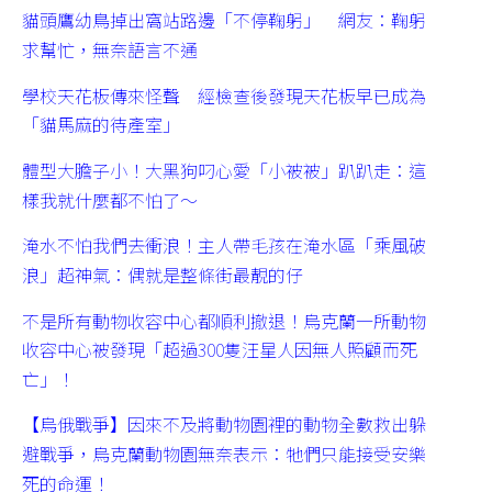
貓頭鷹幼鳥掉出窩站路邊「不停鞠躬」 網友：鞠躬
求幫忙，無奈語言不通
學校天花板傳來怪聲 經檢查後發現天花板早已成為
「貓馬麻的待產室」
體型大膽子小！大黑狗叼心愛「小被被」趴趴走：這
樣我就什麼都不怕了～
淹水不怕我們去衝浪！主人帶毛孩在淹水區「乘風破
浪」超神氣：偶就是整條街最靚的仔
不是所有動物收容中心都順利撤退！烏克蘭一所動物
收容中心被發現「超過300隻汪星人因無人照顧而死
亡」！
【烏俄戰爭】因來不及將動物園裡的動物全數救出躲
避戰爭，烏克蘭動物園無奈表示：牠們只能接受安樂
死的命運！