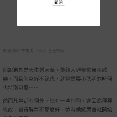
關閉
責任編輯:
布魯編
/ 分類:
汪汪知識
都說狗狗是天生樂天派，能給人類帶來無限歡
樂，而且脾氣好不記仇，就算是耍小聰明的時候
也特別可愛……
然而凡事都有例外，總有一些狗狗，會因為種種
緣故，變得脾氣不那麼好，這時候鏟屎官就開始