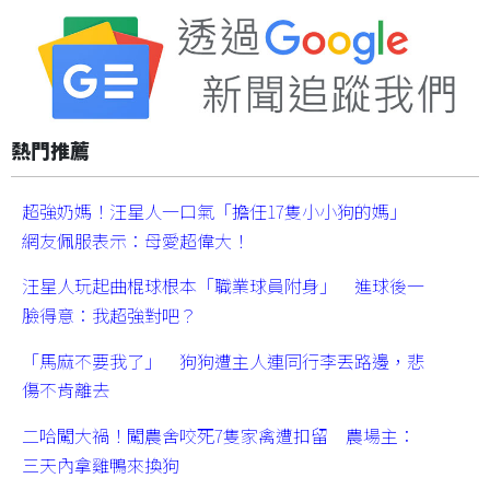
熱門推薦
超強奶媽！汪星人一口氣「擔任17隻小小狗的媽」
網友佩服表示：母愛超偉大！
汪星人玩起曲棍球根本「職業球員附身」 進球後一
臉得意：我超強對吧？
「馬麻不要我了」 狗狗遭主人連同行李丟路邊，悲
傷不肯離去
二哈闖大禍！闖農舍咬死7隻家禽遭扣留 農場主：
三天內拿雞鴨來換狗