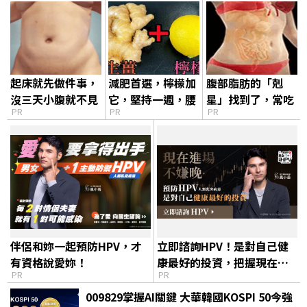
起床就先做件事，
減肥首選，檸檬加
腹部脂肪的「剋
沒三天小腹就不見
它，堅持一週，腰
星」找到了，常吃
PR
PR
PR
了! 肚子一天天變
細了，瘦到你懷疑
這幾物，吃走大肚
小！
人生
囊，瘦出小蠻腰
伴侶和妳一起預防HPV，才
立即諮詢HPV！是對自己健
有資格說愛妳！
康最好的投資，把握現在不
PR
PR
嫌晚！
009829掌握AI關鍵 大華韓國KOSPI 50今強