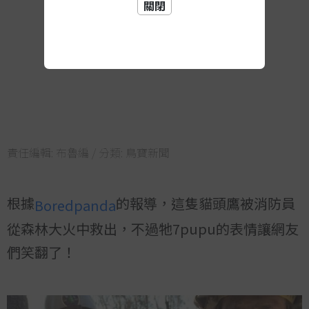
關閉
責任編輯:
布魯編
/ 分類:
鳥寶新聞
根據
的報導，這隻貓頭鷹被消防員
Boredpanda
從森林大火中救出，不過牠7pupu的表情讓網友
們笑翻了！