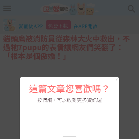
免費下載
愛寵物APP
在APP開啟
貓頭鷹被消防員從森林大火中救出，不
過牠7pupu的表情讓網友們笑翻了：
「根本是個傲嬌！」
X
這篇文章您喜歡嗎？
按個讚，可以收到更多資訊喔