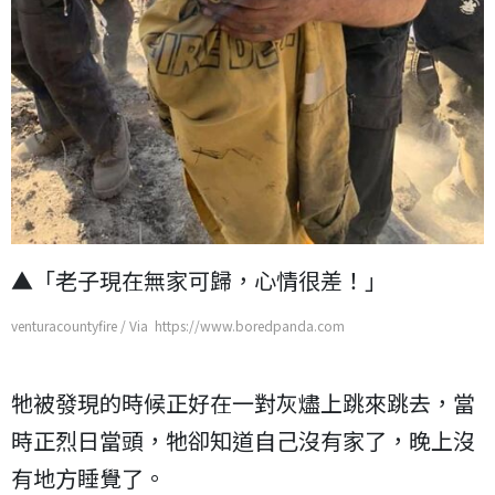
▲「老子現在無家可歸，心情很差！」
venturacountyfire / Via https://www.boredpanda.com
牠被發現的時候正好在一對灰燼上跳來跳去，當
時正烈日當頭，牠卻知道自己沒有家了，晚上沒
有地方睡覺了。