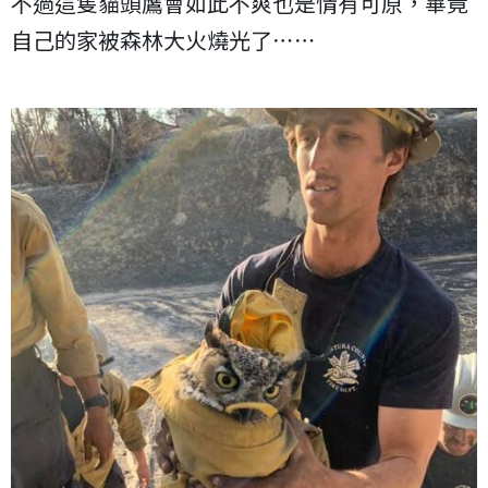
不過這隻貓頭鷹會如此不爽也是情有可原，畢竟
自己的家被森林大火燒光了⋯⋯