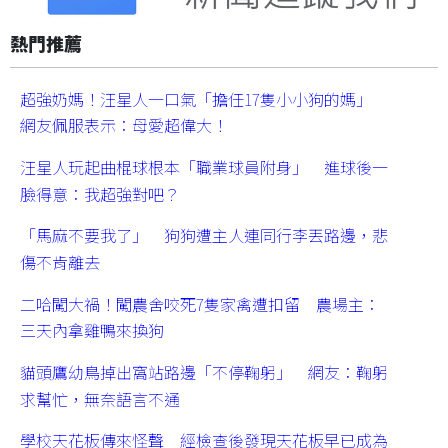
熱門推薦
超強奶媽！汪星人一口氣「擔任17隻小小狗的媽」
網友佩服表示：母愛超偉大！
汪星人玩起曲棍球根本「職業球員附身」 進球後一
臉得意：我超強對吧？
「馬麻不要我了」 狗狗遭主人連同行李丟路邊，悲
傷不肯離去
二哈闖大禍！闖農舍咬死7隻家禽遭扣留 農場主：
三天內拿雞鴨來換狗
貓頭鷹幼鳥掉出窩站路邊「不停鞠躬」 網友：鞠躬
求幫忙，無奈語言不通
學校天花板傳來怪聲 經檢查後發現天花板早已成為