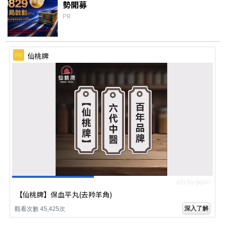
勢開募
PR
PR
仙桃牌
ads by popIn
【仙桃牌】保血平丸(去羚羊角)
深入了解
觀看次數 45,425次