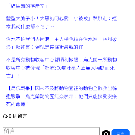
「貓馬麻的待產室」
體型大膽子小！大黑狗叼心愛「小被被」趴趴走：這
樣我就什麼都不怕了～
淹水不怕我們去衝浪！主人帶毛孩在淹水區「乘風破
浪」超神氣：偶就是整條街最靚的仔
不是所有動物收容中心都順利撤退！烏克蘭一所動物
收容中心被發現「超過300隻汪星人因無人照顧而死
亡」！
【烏俄戰爭】因來不及將動物園裡的動物全數救出躲
避戰爭，烏克蘭動物園無奈表示：牠們只能接受安樂
死的命運！