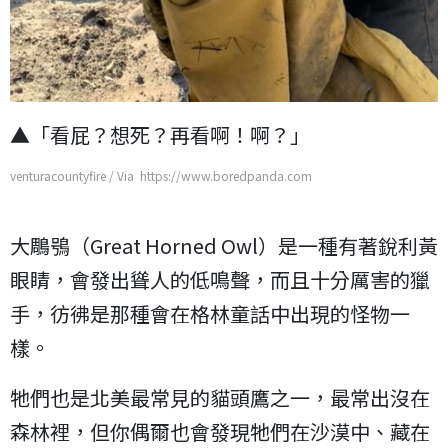
▲「看屁？想死？再看啊！啊？」
venturacountyfire / Via https://www.boredpanda.com
大鵰鴞（Great Horned Owl）是一種有著銳利黃
眼睛，會發出聳人的低鳴聲，而且十分厲害的獵
手，彷彿是那種會在格林童話中出現的怪物一
樣。
牠們也是北美最常見的貓頭鷹之一，最常出沒在
森林裡，但你偶爾也會發現牠們在沙漠中、藏在