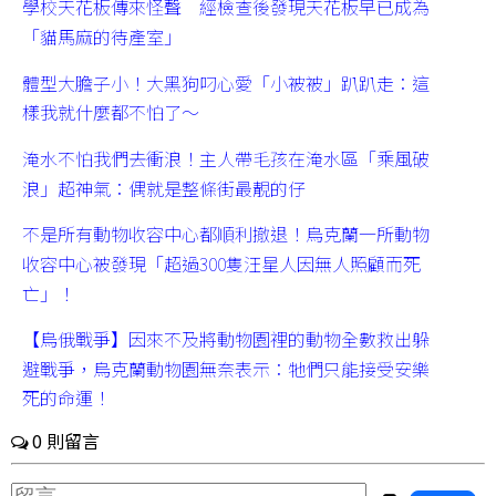
學校天花板傳來怪聲 經檢查後發現天花板早已成為
「貓馬麻的待產室」
體型大膽子小！大黑狗叼心愛「小被被」趴趴走：這
樣我就什麼都不怕了～
淹水不怕我們去衝浪！主人帶毛孩在淹水區「乘風破
浪」超神氣：偶就是整條街最靚的仔
不是所有動物收容中心都順利撤退！烏克蘭一所動物
收容中心被發現「超過300隻汪星人因無人照顧而死
亡」！
【烏俄戰爭】因來不及將動物園裡的動物全數救出躲
避戰爭，烏克蘭動物園無奈表示：牠們只能接受安樂
死的命運！