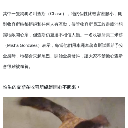
其中一隻狗狗名叫查斯（Chase），牠的個性比較害羞膽小，剛
到收容所時都拒絕和任何人有互動，儘管收容所員工絞盡腦汁想
讓牠敞開心扉，但查斯仍遲遲不相信人類。一名收容所員工米莎
（Misha Gonzales）表示，每當他們用牽繩牽著查斯試圖給予安
全感時，牠都會夾起尾巴、開始全身發抖，讓大家不禁擔心查斯
會很難被領養。
怕生的查斯在收容所總是開心不起來。