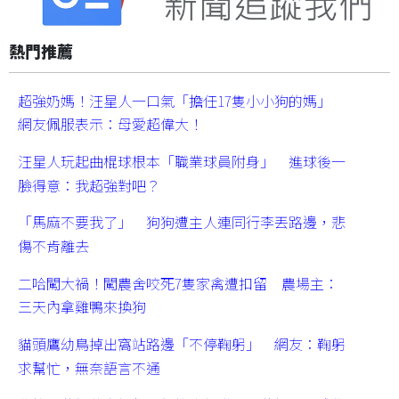
熱門推薦
超強奶媽！汪星人一口氣「擔任17隻小小狗的媽」
網友佩服表示：母愛超偉大！
汪星人玩起曲棍球根本「職業球員附身」 進球後一
臉得意：我超強對吧？
「馬麻不要我了」 狗狗遭主人連同行李丟路邊，悲
傷不肯離去
二哈闖大禍！闖農舍咬死7隻家禽遭扣留 農場主：
三天內拿雞鴨來換狗
貓頭鷹幼鳥掉出窩站路邊「不停鞠躬」 網友：鞠躬
求幫忙，無奈語言不通