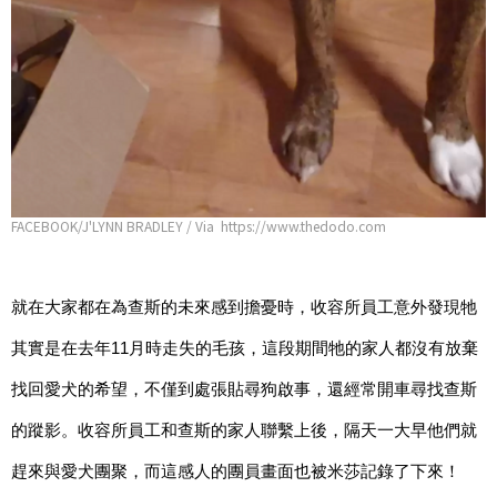
FACEBOOK/J'LYNN BRADLEY / Via https://www.thedodo.com
就在大家都在為查斯的未來感到擔憂時，收容所員工意外發現牠
其實是在去年11月時走失的毛孩，這段期間牠的家人都沒有放棄
找回愛犬的希望，不僅到處張貼尋狗啟事，還經常開車尋找查斯
的蹤影。收容所員工和查斯的家人聯繫上後，隔天一大早他們就
趕來與愛犬團聚，而這感人的團員畫面也被米莎記錄了下來！