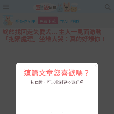
免費下載
愛寵物APP
在APP開啟
終於找回走失愛犬... 主人一見面激動
「抱緊處理」坐地大哭：真的好想你！
X
這篇文章您喜歡嗎？
按個讚，可以收到更多資訊喔