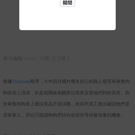
關閉
責任編輯:
Annie
/ 分類:
汪汪感人
根據
報導，今年四月國外幾名好心的路人發現有兩隻狗
TheDodo
狗在街上流浪，於是就聯絡相關單位前來安置牠們到收容所。由
於兩隻狗狗身上都沒有晶片或項圈，收容所員工無法確認牠們是
否有家人，所以只能讓狗狗們待在收容所等待被領養的機會。