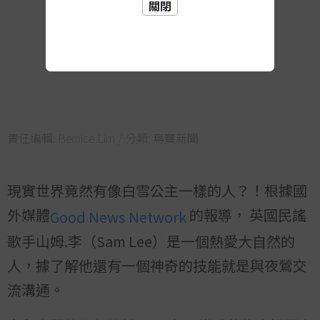
關閉
責任編輯:
Bernice Lim
/ 分類:
鳥寶新聞
現實世界竟然有像白雪公主一樣的人？！根據國
外媒體
的報導， 英國民謠
Good News Network
歌手山姆.李（Sam Lee）是一個熱愛大自然的
人，據了解他還有一個神奇的技能就是與夜鶯交
流溝通。