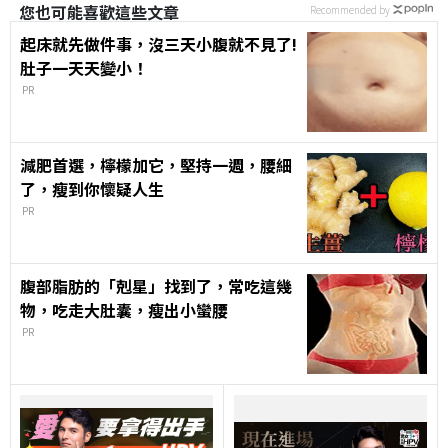
您也可能喜歡這些文章
Recommended by
起床就先做件事，沒三天小腹就不見了!
肚子一天天變小！
PR
減肥首選，檸檬加它，堅持一週，腰細
了，瘦到你懷疑人生
PR
腹部脂肪的「剋星」找到了，常吃這幾
物，吃走大肚囊，瘦出小蠻腰
PR