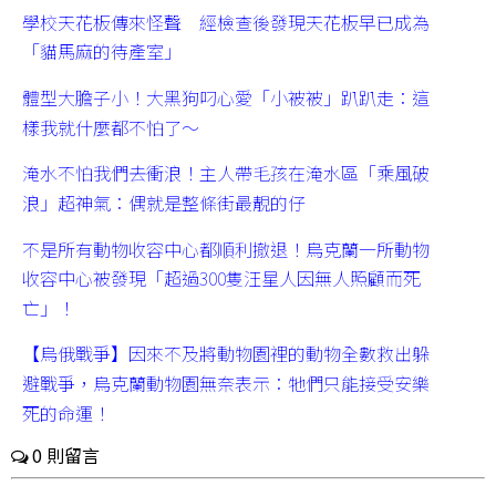
學校天花板傳來怪聲 經檢查後發現天花板早已成為
「貓馬麻的待產室」
體型大膽子小！大黑狗叼心愛「小被被」趴趴走：這
樣我就什麼都不怕了～
淹水不怕我們去衝浪！主人帶毛孩在淹水區「乘風破
浪」超神氣：偶就是整條街最靚的仔
不是所有動物收容中心都順利撤退！烏克蘭一所動物
收容中心被發現「超過300隻汪星人因無人照顧而死
亡」！
【烏俄戰爭】因來不及將動物園裡的動物全數救出躲
避戰爭，烏克蘭動物園無奈表示：牠們只能接受安樂
死的命運！