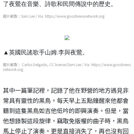
了夜鶯在音樂、詩歌和民間傳說中的歷史。
圖片截取：Sam Lee / Via https://www.goodnewsnetwork.org
▲英國民謠歌手山姆.李與夜鶯
。
圖片截取： Carlos Delgado, CC license/Sam Lee / Via https://www.goodnews
network.org
其中一篇筆記裡，記錄了他在野營的地方遇見非
常具有靈性的黑鳥。每天早上五點鐘醒來他都會
聽到這隻黑鳥如吉他低吟的即興演奏。但是，當
他想錄製這段旋律，竊取免版權的曲子時，黑鳥
馬上停止了演奏。更是直接消失了，再也沒有回