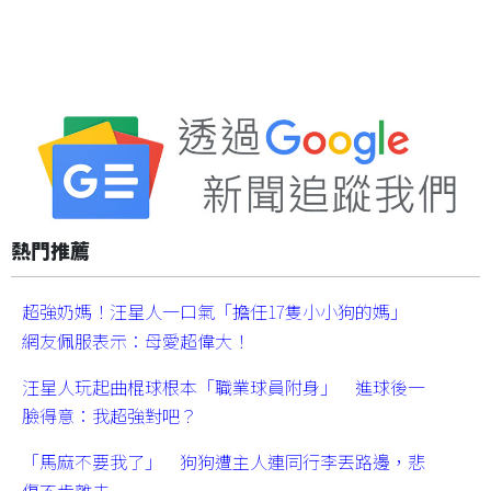
熱門推薦
超強奶媽！汪星人一口氣「擔任17隻小小狗的媽」
網友佩服表示：母愛超偉大！
汪星人玩起曲棍球根本「職業球員附身」 進球後一
臉得意：我超強對吧？
「馬麻不要我了」 狗狗遭主人連同行李丟路邊，悲
傷不肯離去