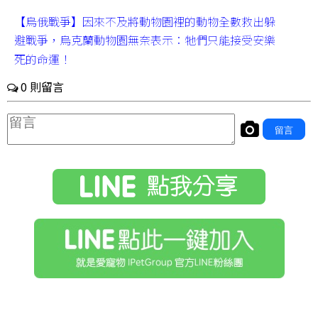
【烏俄戰爭】因來不及將動物園裡的動物全數救出躲
避戰爭，烏克蘭動物園無奈表示：牠們只能接受安樂
死的命運！