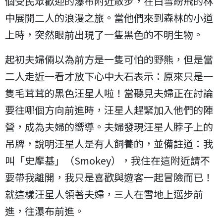
個受民眾歡迎的瀑布附近散步，在白雪紛飛的林
中展開二人的浪漫之旅。當他們來到森林的小道
上時，突然眼前出現了一隻黑色的不明生物。
起初夫婦倆以為前方是一隻可怕的野熊，但是當
二人走近一看才放下心中大石表示：原來只是一
隻毛茸茸的黑色汪星人啦！當聽見夫婦正在討論
要往哪個方向前進時，汪星人趕緊加入他們的陣
營，成為夫婦的嚮導。夫婦發現汪星人脖子上的
吊牌，說明汪星人是有人飼養的，並備註道：我
叫「史摩基」（Smokey），我住在這附近請不
要帶我離開，我只是喜歡與遊客一起冒險而已！
就這樣汪星人領著夫婦，三人在雪地上邁步前
進，往瀑布前進。