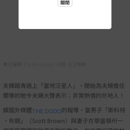
關閉
責任編輯:
Zhe Rui Leong
/ 分類:
汪汪娛樂
夫婦踏青遇上「當地汪星人」，開始為夫婦擔任
嚮導的牠令夫婦大贊表示：非常熱情的在地人！
據國外媒體
的報導，當男子「斯科特
THE DODO
·布朗」（Scott Brown）與妻子在華盛頓州一