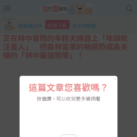
免費下載
愛寵物APP
在APP開啟
正在林中冒險的年輕夫婦遇上「地頭蛇
汪星人」 把森林當家的牠順勢成為夫
婦的「林中最強嚮導」！
X
這篇文章您喜歡嗎？
按個讚，可以收到更多資訊喔