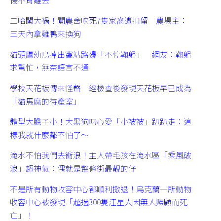
二哈闖大禍！闖農舍咬死7隻家禽遭扣留 農場主：
三天內拿雞鴨來換狗
貓頭鷹幼鳥掉出窩站路邊「不停鞠躬」 網友：鞠躬
求幫忙，無奈語言不通
學校天花板傳來怪聲 經檢查後發現天花板早已成為
「貓馬麻的待產室」
體型大膽子小！大黑狗叼心愛「小被被」趴趴走：這
樣我就什麼都不怕了～
淹水不怕我們去衝浪！主人帶毛孩在淹水區「乘風破
浪」超神氣：偶就是整條街最靚的仔
不是所有動物收容中心都順利撤退！烏克蘭一所動物
收容中心被發現「超過300隻汪星人因無人照顧而死
亡」！