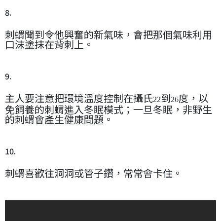
8.
刺蝟聞到令他興奮的新氣味，會把那個氣味利用
口沫塗抹在背刺上。
9.
主人要注意把環境溫度控制在攝氏
到
度，以
22
26
免飼養的刺蝟進入冬眠模式；一旦冬眠，非野生
的刺蝟會產生健康問題。
10.
刺蝟喜歡往洞洞或管子鑽，常常會卡住。