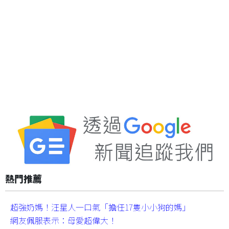
熱門推薦
超強奶媽！汪星人一口氣「擔任17隻小小狗的媽」
網友佩服表示：母愛超偉大！