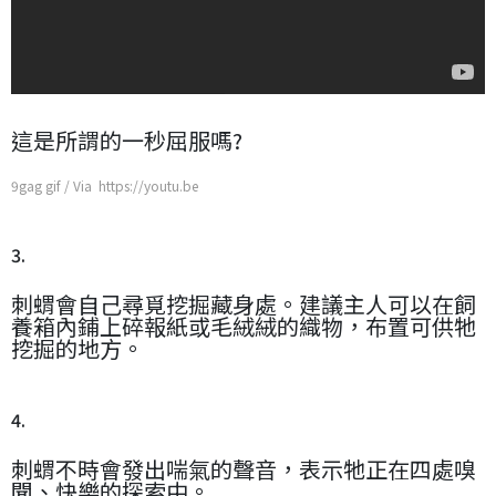
這是所謂的一秒屈服嗎?
9gag gif / Via https://youtu.be
3.
刺蝟會自己尋覓挖掘藏身處。建議主人可以在飼
養箱內鋪上碎報紙或毛絨絨的織物，布置可供牠
挖掘的地方。
4.
刺蝟不時會發出喘氣的聲音，表示牠正在四處嗅
聞、快樂的探索中。