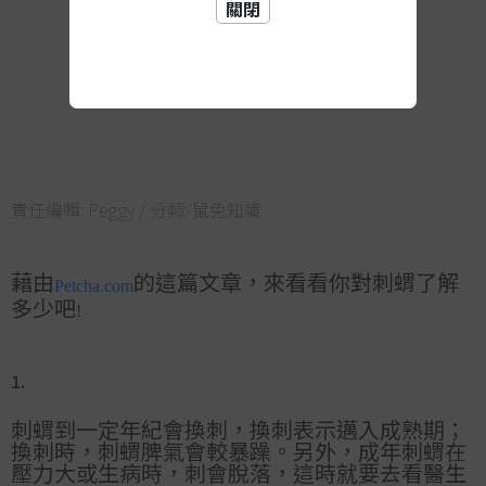
關閉
責任編輯:
Peggy
/ 分類:
鼠兔知識
藉由
的這篇文章，來看看你對刺蝟了解
Petcha.com
多少吧
!
1.
刺蝟到一定年紀會換刺，換刺表示邁入成熟期；
換刺時，刺蝟脾氣會較暴躁。另外，成年刺蝟在
壓力大或生病時，刺會脫落，這時就要去看醫生