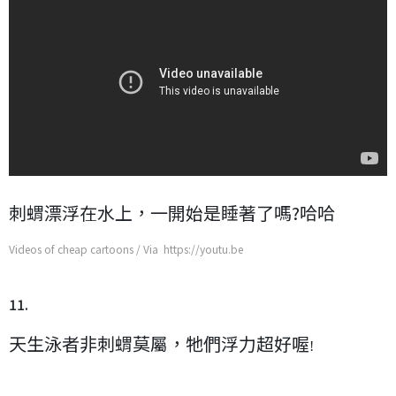
刺蝟漂浮在水上，一開始是睡著了嗎?哈哈
Videos of cheap cartoons / Via https://youtu.be
11.
天生泳者非刺蝟莫屬，牠們浮力超好喔
!