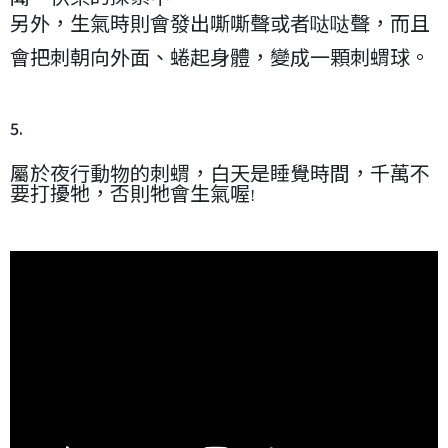
另外，生氣時則會發出嘶嘶聲或者哒哒聲，而且
會把刺朝向外面、蜷起身體，變成一顆刺蝟球。
5.
屬於夜行動物的刺蝟，白天是睡覺時間，千萬不
要打擾牠，否則牠會生氣喔
!