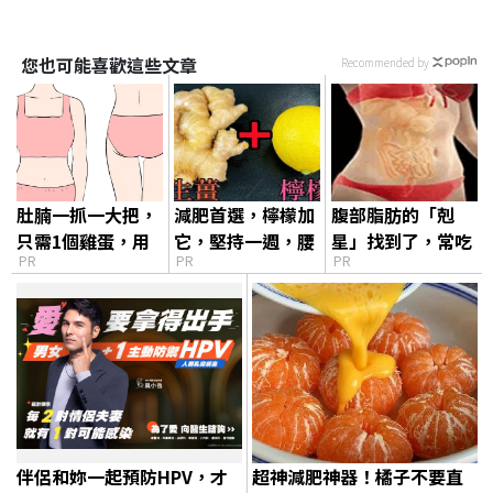
您也可能喜歡這些文章
Recommended by
肚腩一抓一大把，
減肥首選，檸檬加
腹部脂肪的「剋
只需1個雞蛋，用
它，堅持一週，腰
星」找到了，常吃
PR
PR
PR
一個瘦一個
細了，瘦到你懷疑
這幾物，吃走大肚
人生
囊，瘦出小蠻腰
伴侶和妳一起預防HPV，才
超神減肥神器！橘子不要直