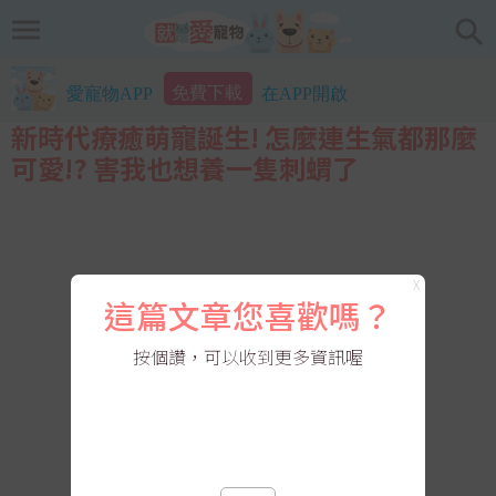
免費下載
愛寵物APP
在APP開啟
新時代療癒萌寵誕生! 怎麼連生氣都那麼
可愛!? 害我也想養一隻刺蝟了
X
這篇文章您喜歡嗎？
按個讚，可以收到更多資訊喔