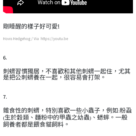
剛睡醒的樣子好可愛!
Hovis Hedgehog / Via https://youtu.be
6.
刺蝟習慣獨居，不喜歡和其他刺蝟一起住，尤其
是把公刺蝟養在一起，很容易會打架。
7.
雜食性的刺蝟，特別喜歡一些小蟲子，例如
粉蝨
:
生於穀類、麵粉中的甲蟲之幼蟲
、蟋蟀。一般
(
)
飼養者都是餵食貓飼料。