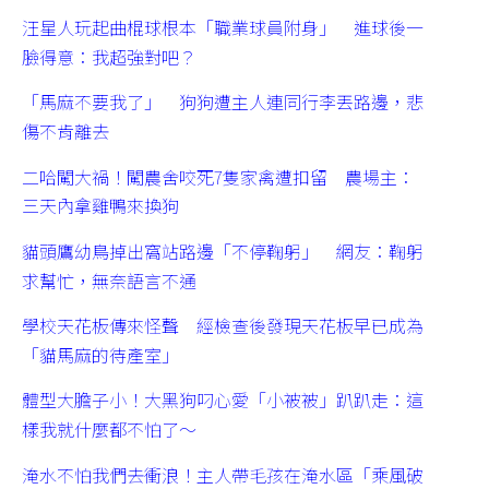
汪星人玩起曲棍球根本「職業球員附身」 進球後一
臉得意：我超強對吧？
「馬麻不要我了」 狗狗遭主人連同行李丟路邊，悲
傷不肯離去
二哈闖大禍！闖農舍咬死7隻家禽遭扣留 農場主：
三天內拿雞鴨來換狗
貓頭鷹幼鳥掉出窩站路邊「不停鞠躬」 網友：鞠躬
求幫忙，無奈語言不通
學校天花板傳來怪聲 經檢查後發現天花板早已成為
「貓馬麻的待產室」
體型大膽子小！大黑狗叼心愛「小被被」趴趴走：這
樣我就什麼都不怕了～
淹水不怕我們去衝浪！主人帶毛孩在淹水區「乘風破