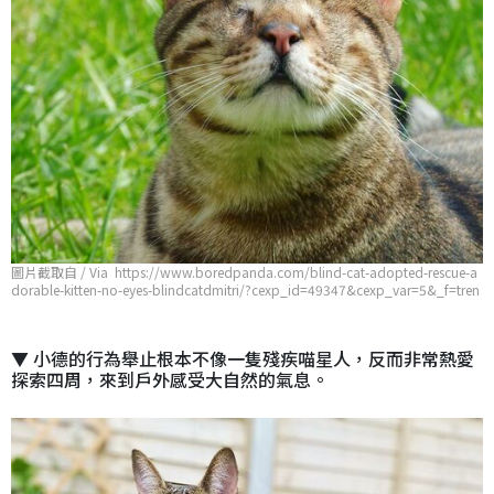
圖片截取自 / Via https://www.boredpanda.com/blind-cat-adopted-rescue-a
dorable-kitten-no-eyes-blindcatdmitri/?cexp_id=49347&cexp_var=5&_f=tren
ding&utm_source=google&utm_medium=organic&utm_campaign=organic
▼ 小德的行為舉止根本不像一隻殘疾喵星人，反而非常熱愛
探索四周，來到戶外感受大自然的氣息。