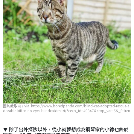
圖片截取自 / Via https://www.boredpanda.com/blind-cat-adopted-rescue-a
dorable-kitten-no-eyes-blindcatdmitri/?cexp_id=49347&cexp_var=5&_f=tren
ding&utm_source=google&utm_medium=organic&utm_campaign=organic
▼ 除了出外探險以外，從小就夢想成為鋼琴家的小德也終於