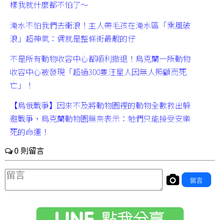
樣我就什麼都不怕了～
淹水不怕我們去衝浪！主人帶毛孩在淹水區「乘風破
浪」超神氣：偶就是整條街最靚的仔
不是所有動物收容中心都順利撤退！烏克蘭一所動物
收容中心被發現「超過300隻汪星人因無人照顧而死
亡」！
【烏俄戰爭】因來不及將動物園裡的動物全數救出躲
避戰爭，烏克蘭動物園無奈表示：牠們只能接受安樂
死的命運！