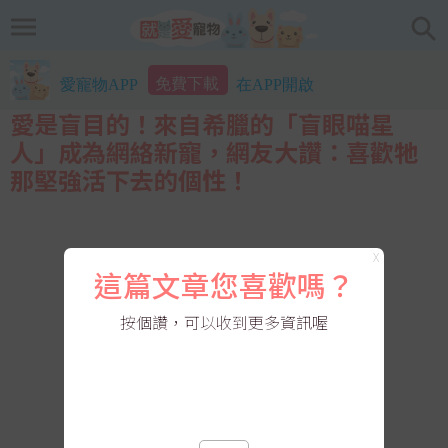
免費下載
愛寵物APP
在APP開啟
愛是盲目的！來自希臘的「盲眼喵星
人」成為網絡新寵，網友大讚：喜歡牠
那堅強活下去的個性！
X
這篇文章您喜歡嗎？
按個讚，可以收到更多資訊喔