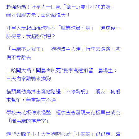
超強奶媽！汪星人一口氣「擔任17隻小小狗的媽」
網友佩服表示：母愛超偉大！
汪星人玩起曲棍球根本「職業球員附身」 進球後一
臉得意：我超強對吧？
「馬麻不要我了」 狗狗遭主人連同行李丟路邊，悲
傷不肯離去
二哈闖大禍！闖農舍咬死7隻家禽遭扣留 農場主：
三天內拿雞鴨來換狗
貓頭鷹幼鳥掉出窩站路邊「不停鞠躬」 網友：鞠躬
求幫忙，無奈語言不通
學校天花板傳來怪聲 經檢查後發現天花板早已成為
「貓馬麻的待產室」
體型大膽子小！大黑狗叼心愛「小被被」趴趴走：這