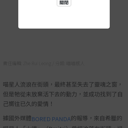
關閉
責任編輯:
Zhe Rui Leong
/ 分類:
喵喵感人
喵星人流浪在街頭，最終甚至失去了靈魂之窗，
但是牠從未放棄活下去的動力，並成功找到了自
己嚮往已久的愛情！
據國外媒體
的報導，來自希臘的
BORED PANDA