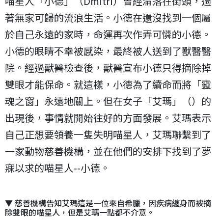
喵星人「小德」（Dmitri）曾經淪落在街頭，過
著無家可歸的流浪生活。小德在還沒找到一個屬
於自己永遠的家時，命運再次作弄可憐的小德。
小德的眼睛不幸被感染，最終被人送到了獸醫醫
院。經過獸醫檢查後，獸醫宣布小德只得摘除掉
雙眼才能保命。就這樣，小德為了續命而將「靈
魂之窗」永遠地關上。但在女子「艾瑪」（）的
出現後，事情就開始往好的方面發展。艾瑪表示
自己正想要領養一隻失明喵星人，艾瑪聯繫到了
一家動物慈善機構，並在他們的安排下找到了夢
寐以求的喵星人--小德。
▼ 慈善機構告知艾瑪這是一位來自希臘，因疾病纏身而被摘
除雙眼的喵星人，但是艾瑪一點都不介意。