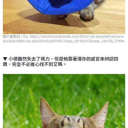
圖片截取自 / Via https://www.boredpanda.com/blind-cat-adopted-rescue-a
dorable-kitten-no-eyes-blindcatdmitri/?cexp_id=49347&cexp_var=5&_f=tren
ding&utm_source=google&utm_medium=organic&utm_campaign=organic
▼ 小德雖然失去了視力，但是牠靠著僅存的感官來辨認四
周，完全不必擔心找不到艾瑪。