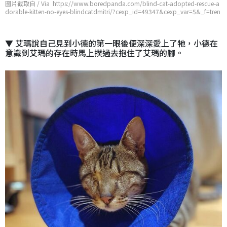
圖片截取自 / Via https://www.boredpanda.com/blind-cat-adopted-rescue-a
dorable-kitten-no-eyes-blindcatdmitri/?cexp_id=49347&cexp_var=5&_f=tren
ding&utm_source=google&utm_medium=organic&utm_campaign=organic
▼ 艾瑪說自己見到小德的第一眼後便深深愛上了牠，小德在
意識到艾瑪的存在時馬上撲過去抱住了艾瑪的腳。