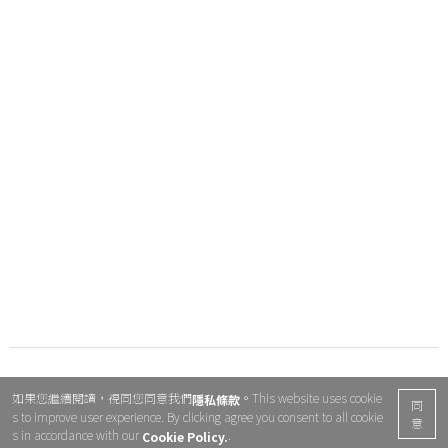
如果您繼續閱讀，視同您同意我們
。This website uses cookie
隱私條款
同
s to improve user experience. By clicking agree you consent to all cookie
意
s in accordance with our
.
Cookie Policy.