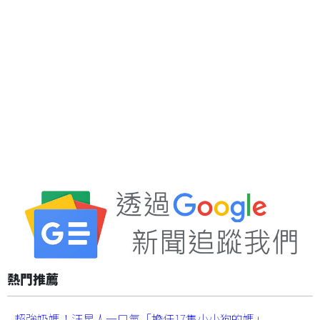
熱門推薦
超強奶媽！汪星人一口氣「擔任17隻小小狗的媽」