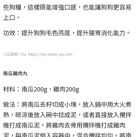
些狗糧，這樣既能增強口感，也能讓狗狗更容易
上口。
功效：提升狗狗毛色亮度，提升腸胃消化能力。
八公叔叔 / Via https://mp.weixin.qq.com
南瓜雞肉丸
材料：南瓜200g，雞肉200g
做法：將南瓜去籽切成小塊，放入鍋中用大火煮
熟，晾涼後放入碗中捻成泥，或者直接放入攪拌
機打成南瓜泥。將雞肉去骨用攪拌機打成雞肉
泥，與南瓜泥倒入容器中，混合攪拌均勻。將南