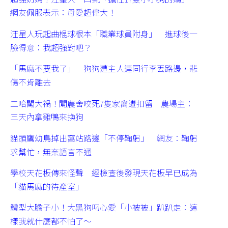
網友佩服表示：母愛超偉大！
汪星人玩起曲棍球根本「職業球員附身」 進球後一
臉得意：我超強對吧？
「馬麻不要我了」 狗狗遭主人連同行李丟路邊，悲
傷不肯離去
二哈闖大禍！闖農舍咬死7隻家禽遭扣留 農場主：
三天內拿雞鴨來換狗
貓頭鷹幼鳥掉出窩站路邊「不停鞠躬」 網友：鞠躬
求幫忙，無奈語言不通
學校天花板傳來怪聲 經檢查後發現天花板早已成為
「貓馬麻的待產室」
體型大膽子小！大黑狗叼心愛「小被被」趴趴走：這
樣我就什麼都不怕了～