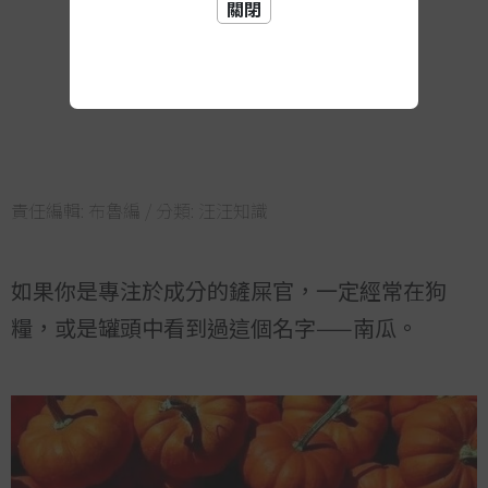
關閉
責任編輯:
布魯編
/ 分類:
汪汪知識
如果你是專注於成分的鏟屎官，一定經常在狗
糧，或是罐頭中看到過這個名字——南瓜。