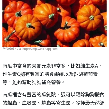
八公叔叔 / Via https://mp.weixin.qq.com
南瓜中富含的營養元素非常多，比如維生素A、
維生素C還有豐富的膳食纖維以及β-胡蘿蔔素
等，能夠幫助狗狗補充營養。
南瓜裡含有豐富的瓜氨酸，還可以驅除狗狗體內
的蛔蟲、血吸蟲、蟯蟲等寄生蟲，發揮最天然溫