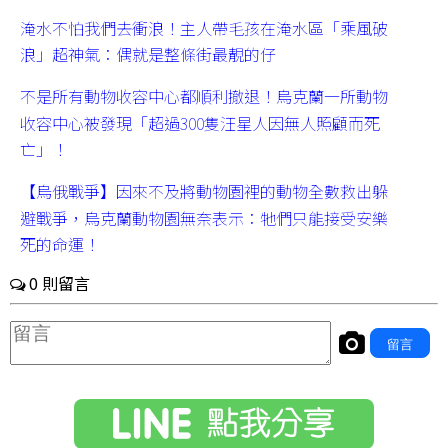
淹水不怕我們去衝浪！主人帶毛孩在淹水區「乘風破
浪」超神氣：偶就是整條街最靚的仔
不是所有動物收容中心都順利撤退！烏克蘭一所動物
收容中心被發現「超過300隻汪星人因無人照顧而死
亡」！
【烏俄戰爭】因來不及將動物園裡的動物全數救出躲
避戰爭，烏克蘭動物園無奈表示：牠們只能接受安樂
死的命運！