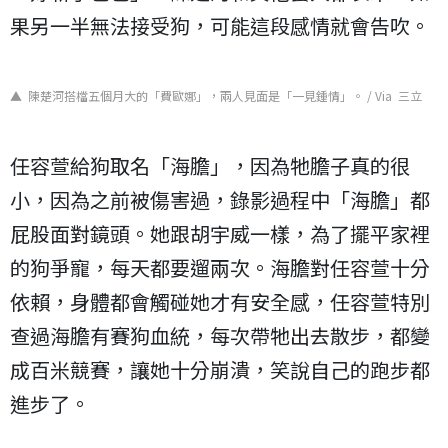
果另一半無法接受狗，可能這段感情就會告吹。
▲ 陳楚河搭檔五個月大的「費歐娜」，兩人見面是「一見鍾情」。 / Via 三立
任容萱給狗取名「海膽」，因為牠膽子真的很
小，因為之前被傷害過，錄影過程中「海膽」都
屁股面對鏡頭。她跟胡宇威一樣，為了擺平家裡
的狗爭寵，每天都要遛兩次。海膽對任容萱十分
依賴，身體都會觸碰她才有安全感，任容萱特別
查過海膽有賽狗血統，每次帶牠出去散步，都變
成百米競賽，讓她十分崩潰，笑說自己的跑步都
進步了。