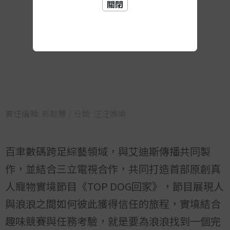
關閉
責任編輯:
郭懿慧
/ 分類:
汪汪娛樂
百聿數碼跨足綜藝領域，與艾迪斯傳播共同製
作，並結合三立電視合作，共同打造首部原創真
人寵物實境節目《
TOP DOG
回家》，節目展現人
與浪浪之間如何彼此獲得信任的旅程，實境結合
趣味競賽與任務考驗，就是要為浪浪找到一個完