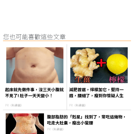
您也可能喜歡這些文章
起床就先做件事，沒三天小腹就
減肥首選，檸檬加它，堅持一
不見了! 肚子一天天變小！
週，腰細了，瘦到你懷疑人生
PR（新素簡）
PR（新素簡）
腹部脂肪的「剋星」找到了，常吃這幾物，
吃走大肚囊，瘦出小蠻腰
PR（新素簡）