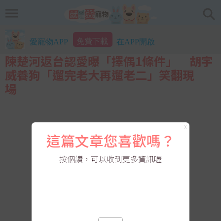
免費下載
愛寵物APP
在APP開啟
陳楚河返台認愛曝「擇偶1條件」 胡宇
威養狗「遛完老大再遛老二」笑翻現
場
X
這篇文章您喜歡嗎？
按個讚，可以收到更多資訊喔