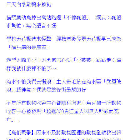
三天內拿雞鴨來換狗
貓頭鷹幼鳥掉出窩站路邊「不停鞠躬」 網友：鞠躬
求幫忙，無奈語言不通
學校天花板傳來怪聲 經檢查後發現天花板早已成為
「貓馬麻的待產室」
體型大膽子小！大黑狗叼心愛「小被被」趴趴走：這
樣我就什麼都不怕了～
淹水不怕我們去衝浪！主人帶毛孩在淹水區「乘風破
浪」超神氣：偶就是整條街最靚的仔
不是所有動物收容中心都順利撤退！烏克蘭一所動物
收容中心被發現「超過300隻汪星人因無人照顧而死
亡」！
【烏俄戰爭】因來不及將動物園裡的動物全數救出躲