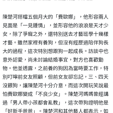
陳楚河搭檔五個月大的「費歐娜」，他形容兩人
見面是「一見鍾情」，並形容他的浪浪是天才少
女，除了爭寵之外，還特別送去才藝班學十幾樣
才藝。雖然家裡有養狗，但沒有經歷過陪伴狗長
大的過程，這次特別想跟狗一起成長。訪談中也
意外認愛，尚未討論結婚事宜，對方也喜歡動
物。他並透露，之前養的狗因為當時要工作，特
別叮嚀前女友照顧，但前女友卻忘記，三、四天
沒餵狗，讓陳楚河十分介意，而這次開玩笑說最
怕費歐娜變成「不良少女」。陳楚河媽媽曾經講
過「男人帶小孩都會亂教」，這次帶狗證明他是
「好新手爸爸」。陳楚河和其他藝人都表示，如