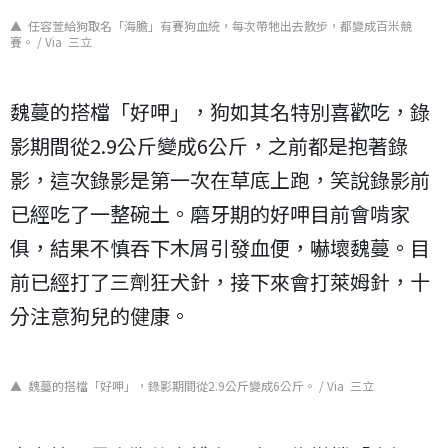
▲ 任容萱給狗取名「海膽」有賽狗血統，每次帶牠出去散步，都變成百米競
賽。 / Via 三立
魏蔓的搭檔「好呷」，狗如其名特別喜歡吃，錄
影期間從
2.9
公斤變成
6
公斤，之前都是抱著錄
影，這次錄影是第一次在草底上跑，笑說錄影前
已經吃了一整碗土。磨牙期的好呷目前會啃家
俱，結果不慎吞下木屑引發血便，嚇壞魏蔓。目
前已經打了三劑狂犬針，接下來會打萊姆針，十
分注意狗兒的健康。
▲ 魏蔓的搭檔「好呷」，錄影期間從2.9公斤變成6公斤。 / Via 三立