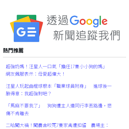
熱門推薦
超強奶媽！汪星人一口氣「擔任17隻小小狗的媽」
網友佩服表示：母愛超偉大！
汪星人玩起曲棍球根本「職業球員附身」 進球後一
臉得意：我超強對吧？
「馬麻不要我了」 狗狗遭主人連同行李丟路邊，悲
傷不肯離去
二哈闖大禍！闖農舍咬死7隻家禽遭扣留 農場主：