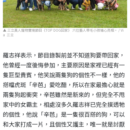
▲ 三立真人寵物實境節目《TOP DOG回家》 六位藝人帶毛小孩埔心亮相。 / Vi
a 三立
羅志祥表示，節目錄製前並不知道狗要帶回家，
他曾經一度後悔參加，主要原因是家裡已經有一
隻巨型貴賓，他笑說兩隻狗的個性不一樣，他的
搭檔虎斑「辛芭」愛吃醋，所以在家最擔心就是
兩隻狗起衝突，辛芭雖然是新來的，但完全不甩
家中的女霸主，相處沒多久羅志祥已完全摸透牠
的個性，他說「辛芭」是一隻很百搭的狗，可以
和大家打成一片，且個性又護主，唯一就是討厭