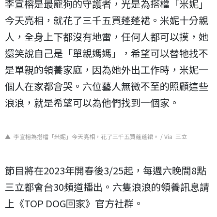
李宣榕是最寵狗的守護者，光是為搭檔「米妮」
今天亮相，就花了三千五買蓬蓬裙。米妮十分親
人，全身上下都沒有地雷，任何人都可以摸，她
還笑說自己是「單親媽媽」，希望可以替牠找不
是單親的領養家庭，因為她外出工作時，米妮一
個人在家都會哭。六位藝人無微不至的照顧這些
浪浪，就是希望可以為他們找到一個家。
▲ 李宣榕為搭檔「米妮」今天亮相，花了三千五買蓬蓬裙。 / Via 三立
節目將在
2023
年開春後
3/25
起，每週六晚間
8
點
三立都會台
30
頻道播出。六隻浪浪的領養訊息請
上《
TOP DOG
回家》官方社群。