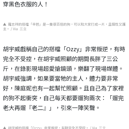
穿黑色衣服的人！
▲ 羅志祥的搭檔「辛芭」是一隻很百搭的狗，可以和大家打成一片，且個性又護
主。 / Via 三立
胡宇威戲稱自己的搭檔「
Ozzy
」非常叛逆，有時
完全不受控，在胡宇威照顧的期間長胖了三公
斤，在錄影現場超愛搶鏡頭，樂翻了現場媒體。
胡宇威強調，如果要當牠的主人，體力要非常
好，陳庭妮也有一起幫忙照顧。且自己為了家裡
的狗不起衝突，自己每天都要遛狗兩次：「遛完
老大再遛『老二』」，引來一陣笑聲。
▲ 胡宇威的搭檔「Ozzy」非常叛逆，有時完全不受控。 / Via 三立