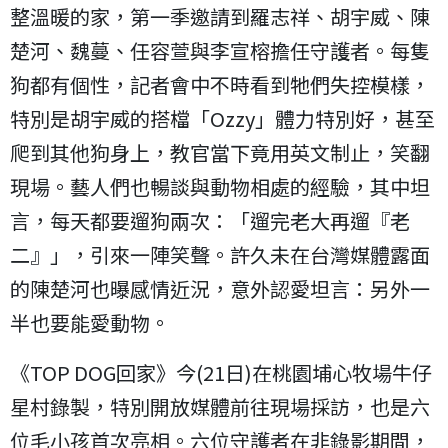
整溫暖的家，第一季邀請到羅志祥、胡宇威、陳
楚河、魏蔓、任容萱與李宣榕擔任守護者。每隻
狗都有個性，記者會中不時看到牠們失控模樣，
特別是胡宇威的搭檔「
Ozzy
」體力特別好，甚至
爬到其他狗身上，教官當下竟用英文制止，笑翻
現場。藝人們也暢談與動物相處的經驗，其中坦
言，每天都要遛狗兩次：「遛完老大再遛『老
二』」，引來一陣笑聲。許久未在台灣媒體露面
的陳楚河也曝感情近況，意外認愛坦言：另外一
半也要能愛動物。
《
TOP DOG
回家》今
(21
日
)
在桃園埔心牧場牛仔
星村錄製，特別開放媒體前往現場採訪，也是六
位毛小孩首次亮相。六位守護者在非錄影期間，