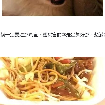
時候一定要注意劑量，鏟屎官們本是出於好意，想滿