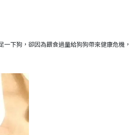
足一下狗，卻因為餵食過量給狗狗帶來健康危機，