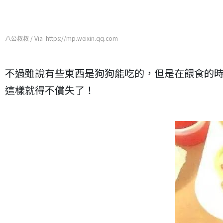
八公叔叔 / Via https://mp.weixin.qq.com
不過雖說有些東西是狗狗能吃的，但是在餵食的
這樣就得不償失了！