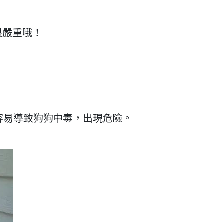
很嚴重哦！
容易導致狗狗中毒，出現危險。