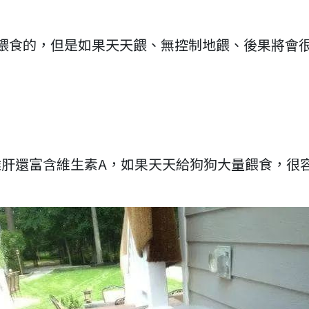
餵食的，但是如果天天餵、無控制地餵、後果將會
肝還富含維生素A，如果天天給狗狗大量餵食，很