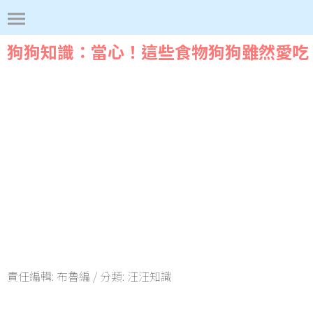
狗狗知識：當心！這些食物狗狗雖然愛吃
責任編輯:
布魯編
/ 分類:
汪汪知識