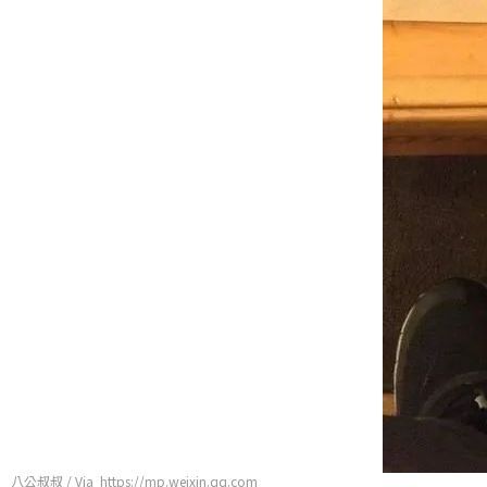
八公叔叔 / Via https://mp.weixin.qq.com