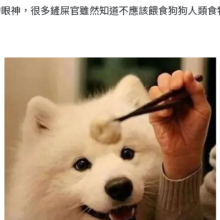
的眼神，很多鏟屎官雖然知道不應該餵食狗狗人類食