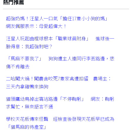
熱門推薦
超強奶媽！汪星人一口氣「擔任17隻小小狗的媽」
網友佩服表示：母愛超偉大！
汪星人玩起曲棍球根本「職業球員附身」 進球後一
臉得意：我超強對吧？
「馬麻不要我了」 狗狗遭主人連同行李丟路邊，悲
傷不肯離去
二哈闖大禍！闖農舍咬死7隻家禽遭扣留 農場主：
三天內拿雞鴨來換狗
貓頭鷹幼鳥掉出窩站路邊「不停鞠躬」 網友：鞠躬
求幫忙，無奈語言不通
學校天花板傳來怪聲 經檢查後發現天花板早已成為
「貓馬麻的待產室」