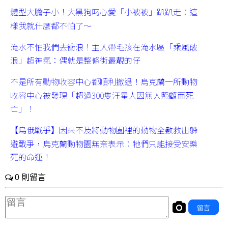
體型大膽子小！大黑狗叼心愛「小被被」趴趴走：這
樣我就什麼都不怕了～
淹水不怕我們去衝浪！主人帶毛孩在淹水區「乘風破
浪」超神氣：偶就是整條街最靚的仔
不是所有動物收容中心都順利撤退！烏克蘭一所動物
收容中心被發現「超過300隻汪星人因無人照顧而死
亡」！
【烏俄戰爭】因來不及將動物園裡的動物全數救出躲
避戰爭，烏克蘭動物園無奈表示：牠們只能接受安樂
死的命運！