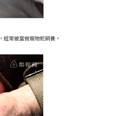
，經常被當做寵物蛇飼養。