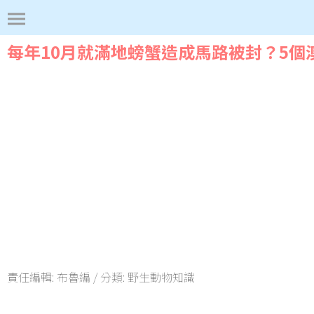
每年10月就滿地螃蟹造成馬路被封？5個
責任編輯:
布魯編
/ 分類:
野生動物知識