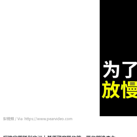
梨視頻 / Via https://www.pearvideo.com