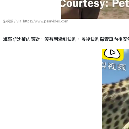
梨視頻 / Via https://www.pearvideo.com
海耶斯沈著的應對，沒有刺激到獵豹，最後獵豹探索車內後安