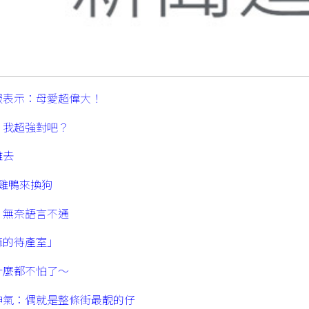
服表示：母愛超偉大！
：我超強對吧？
離去
雞鴨來換狗
，無奈語言不通
麻的待產室」
什麼都不怕了～
神氣：偶就是整條街最靚的仔