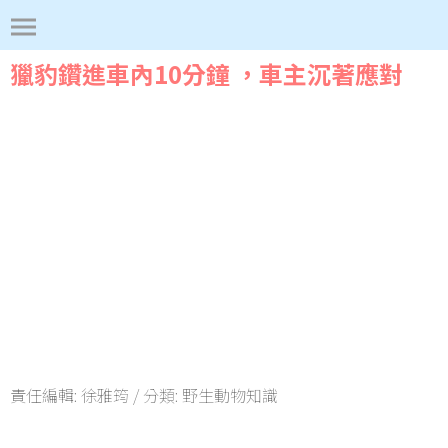
獵豹鑽進車內10分鐘 ，車主沉著應對
責任編輯:
徐雅筠
/ 分類:
野生動物知識