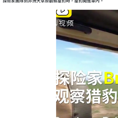
探險家團隊到非洲大草原觀察獵豹時，獵豹闖進車內。