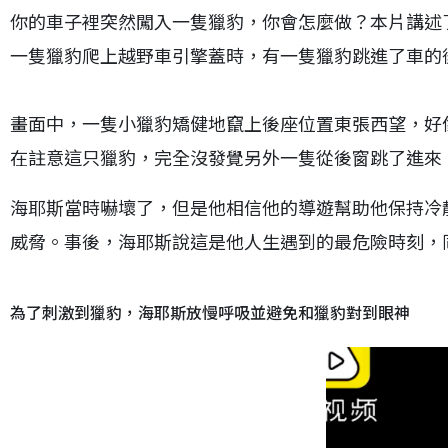
你的車子裡突然闖入一隻獵豹，你會怎麼做？本片講述
一隻獵豹爬上越野車引擎蓋時，有一隻獵豹跳進了車的
畫面中，一隻小獵豹矯健地竄上後座位置東張西望，好
在註意這只獵豹，完全沒發覺另外一隻從後窗跳了進來
海耶斯當時嚇壞了，但是他相信他的導遊幫助他保持冷靜
威脅。事後，海耶斯說這是他人生遇到的最危險時刻，
為了刺激到獵豹，海耶斯放慢呼吸並避免和獵豹對到眼神