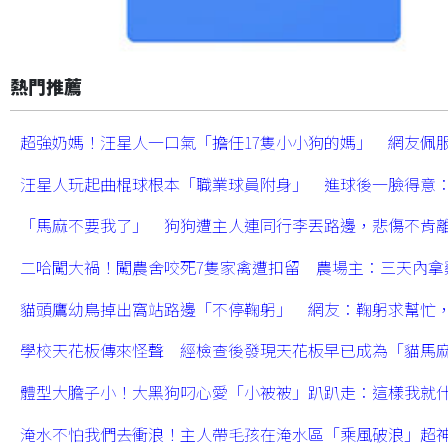
熱門推薦
超強奶媽！汪星人一口氣「擔任17隻小小狗的媽」 網友佩
汪星人玩起曲棍球根本「職業球員附身」 進球後一臉得意
「馬麻不要我了」 狗狗遭主人連同行李丟路邊，悲傷不肯
二哈闖大禍！闖農舍咬死7隻家禽遭扣留 農場主：三天內拿
貓頭鷹幼鳥掉出窩站路邊「不停鞠躬」 網友：鞠躬求幫忙
學校天花板傳來怪聲 經檢查後發現天花板早已成為「貓馬
體型大膽子小！大黑狗叼心愛「小被被」趴趴走：這樣我就
淹水不怕我們去衝浪！主人帶毛孩在淹水區「乘風破浪」超