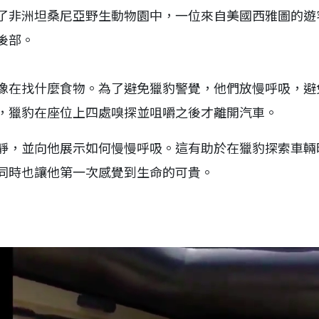
了非洲坦桑尼亞野生動物園中，一位來自美國西雅圖的遊
後部。
像在找什麼食物。為了避免獵豹警覺，他們放慢呼吸，避
，獵豹在座位上四處嗅探並咀嚼之後才離開汽車。
，並向他展示如何慢慢呼吸。這有助於在獵豹探索車輛時
同時也讓他第一次感覺到生命的可貴。