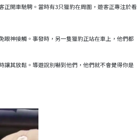
客正開車馳騁。當時有3只獵豹在周圍，遊客正專注於看
免眼神接觸。事發時，另一隻獵豹正站在車上，他們都
讓其放鬆。導遊說別嚇到他們，他們就不會覺得你是​​