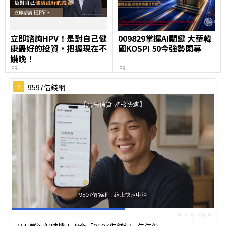
立即諮詢HPV！是對自己健
009829掌握AI關鍵 大華韓
康最好的投資，把握現在不
國KOSPI 50今強勢開募
嫌晚！
PR
PR
PR
9597借錢網
ads by popIn