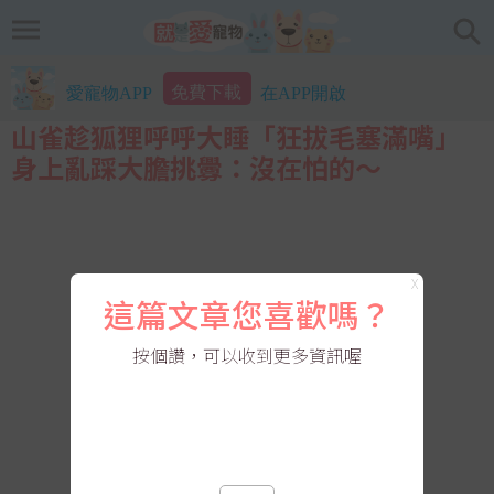
免費下載
愛寵物APP
在APP開啟
山雀趁狐狸呼呼大睡「狂拔毛塞滿嘴」
身上亂踩大膽挑釁：沒在怕的～
X
這篇文章您喜歡嗎？
按個讚，可以收到更多資訊喔