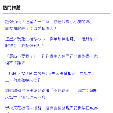
熱門推薦
超強奶媽！汪星人一口氣「擔任17隻小小狗的媽」
網友佩服表示：母愛超偉大！
汪星人玩起曲棍球根本「職業球員附身」 進球後一
臉得意：我超強對吧？
「馬麻不要我了」 狗狗遭主人連同行李丟路邊，悲
傷不肯離去
二哈闖大禍！闖農舍咬死7隻家禽遭扣留 農場主：
三天內拿雞鴨來換狗
貓頭鷹幼鳥掉出窩站路邊「不停鞠躬」 網友：鞠躬
求幫忙，無奈語言不通
學校天花板傳來怪聲 經檢查後發現天花板早已成為