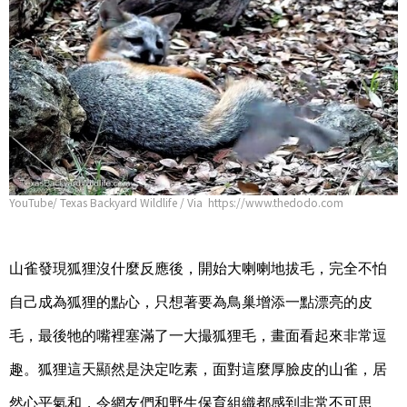
YouTube/ Texas Backyard Wildlife / Via https://www.thedodo.com
山雀發現狐狸沒什麼反應後，開始大喇喇地拔毛，完全不怕
自己成為狐狸的點心，只想著要為鳥巢增添一點漂亮的皮
毛，最後牠的嘴裡塞滿了一大撮狐狸毛，畫面看起來非常逗
趣。狐狸這天顯然是決定吃素，面對這麼厚臉皮的山雀，居
然心平氣和，令網友們和野生保育組織都感到非常不可思