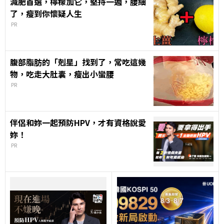
減肥首選，檸檬加它，堅持一週，腰細
了，瘦到你懷疑人生
PR
腹部脂肪的「剋星」找到了，常吃這幾
物，吃走大肚囊，瘦出小蠻腰
PR
伴侶和妳一起預防HPV，才有資格說愛
妳！
PR