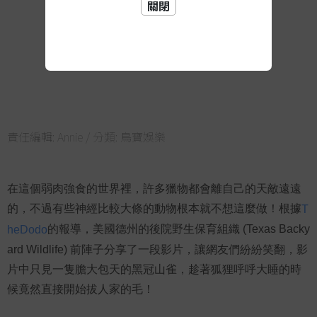
關閉
責任編輯:
Annie
/ 分類:
鳥寶娛樂
在這個弱肉強食的世界裡，許多獵物都會離自己的天敵遠遠
的，不過有些神經比較大條的動物根本就不想這麼做！根據
T
的報導，美國德州的後院野生保育組織 (Texas Backy
heDodo
ard Wildlife) 前陣子分享了一段影片，讓網友們紛紛笑翻，影
片中只見一隻膽大包天的黑冠山雀，趁著狐狸呼呼大睡的時
候竟然直接開始拔人家的毛！