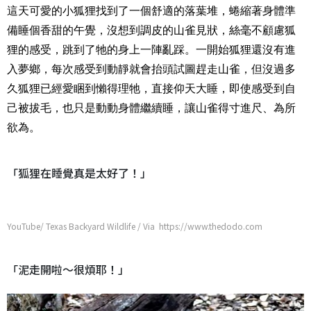
這天可愛的小狐狸找到了一個舒適的落葉堆，蜷縮著身體準
備睡個香甜的午覺，沒想到調皮的山雀見狀，絲毫不顧慮狐
狸的感受，跳到了牠的身上一陣亂踩。一開始狐狸還沒有進
入夢鄉，每次感受到動靜就會抬頭試圖趕走山雀，但沒過多
久狐狸已經愛睏到懶得理牠，直接仰天大睡，即使感受到自
己被拔毛，也只是動動身體繼續睡，讓山雀得寸進尺、為所
欲為。
「狐狸在睡覺真是太好了！」
YouTube/ Texas Backyard Wildlife / Via https://www.thedodo.com
「泥走開啦～很煩耶！」