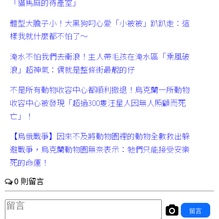
「貓馬麻的待產室」
體型大膽子小！大黑狗叼心愛「小被被」趴趴走：這
樣我就什麼都不怕了～
淹水不怕我們去衝浪！主人帶毛孩在淹水區「乘風破
浪」超神氣：偶就是整條街最靚的仔
不是所有動物收容中心都順利撤退！烏克蘭一所動物
收容中心被發現「超過300隻汪星人因無人照顧而死
亡」！
【烏俄戰爭】因來不及將動物園裡的動物全數救出躲
避戰爭，烏克蘭動物園無奈表示：牠們只能接受安樂
死的命運！