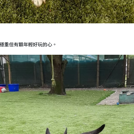
熟穩重但有顆年輕好玩的心。