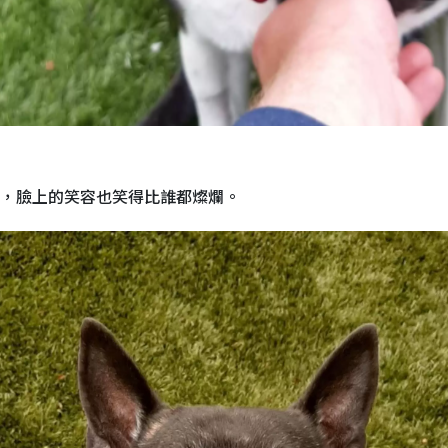
狗，臉上的笑容也笑得比誰都燦爛。