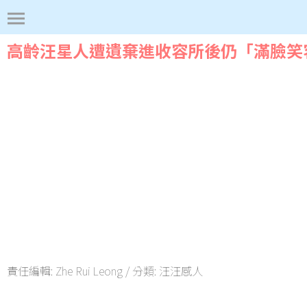
高齡汪星人遭遺棄進收容所後仍「滿臉笑
責任編輯:
Zhe Rui Leong
/ 分類:
汪汪感人