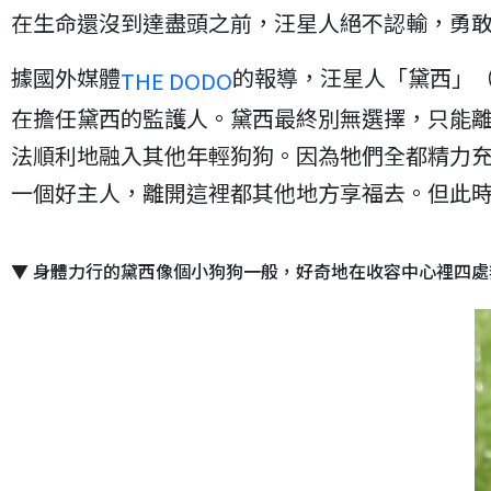
在生命還沒到達盡頭之前，汪星人絕不認輸，勇
據國外媒體
的報導，汪星人「黛西」（
THE DODO
在擔任黛西的監護人。黛西最終別無選擇，只能離
法順利地融入其他年輕狗狗。因為牠們全都精力
一個好主人，離開這裡都其他地方享福去。但此
▼ 身體力行的黛西像個小狗狗一般，好奇地在收容中心裡四