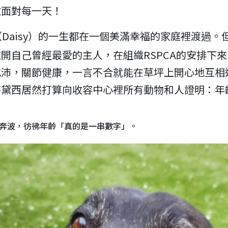
敢面對每一天！
Daisy）的一生都在一個美滿幸福的家庭裡渡過
開自己曾經最愛的主人，在組織RSPCA的安排下
充沛，關節健康，一言不合就能在草坪上開心地互相
時黛西居然打算向收容中心裡所有動物和人證明：年
處奔波，彷彿年齡「真的是一串數字」。