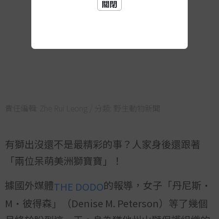
關閉
責任編輯:
Zhe Rui Leong
/ 分類:
野生動物新聞
有獅出沒還不是最精彩的事？人家身後還跟著
「兩位呆萌美洲獅寶寶」！
據國外媒體
的報導，女子「丹尼斯·
THE DODO
M·彼得森」（Denise M. Peterson）等了幾個