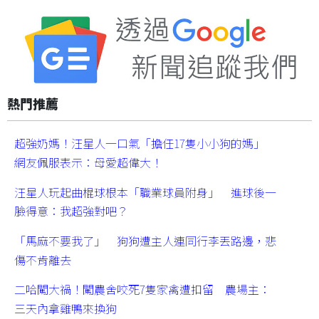
熱門推薦
超強奶媽！汪星人一口氣「擔任17隻小小狗的媽」
網友佩服表示：母愛超偉大！
汪星人玩起曲棍球根本「職業球員附身」 進球後一
臉得意：我超強對吧？
「馬麻不要我了」 狗狗遭主人連同行李丟路邊，悲
傷不肯離去
二哈闖大禍！闖農舍咬死7隻家禽遭扣留 農場主：
三天內拿雞鴨來換狗