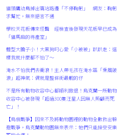
貓頭鷹幼鳥掉出窩站路邊「不停鞠躬」 網友：鞠躬
求幫忙，無奈語言不通
學校天花板傳來怪聲 經檢查後發現天花板早已成為
「貓馬麻的待產室」
體型大膽子小！大黑狗叼心愛「小被被」趴趴走：這
樣我就什麼都不怕了～
淹水不怕我們去衝浪！主人帶毛孩在淹水區「乘風破
浪」超神氣：偶就是整條街最靚的仔
不是所有動物收容中心都順利撤退！烏克蘭一所動物
收容中心被發現「超過300隻汪星人因無人照顧而死
亡」！
【烏俄戰爭】因來不及將動物園裡的動物全數救出躲
避戰爭，烏克蘭動物園無奈表示：牠們只能接受安樂
死的命運！