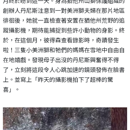
月終於盼到這一天。身為猶他州山獅保護組織的
創辦人丹尼斯注意到一對美洲獅夫婦在那片地區
徘徊後，她就一直檢查著安置在猶他州荒野的追
蹤攝影機，期待能捕捉到些許小動物的身影。終
於，在這個月，彼得森查看錄影時，奇蹟發生
啦！三隻小美洲獅和牠們的媽媽在雪地中自由自
在地嬉戲。發現母子出沒的丹尼斯興奮得不得
了，立刻將這段令人心跳加速的鏡頭發佈在臉書
上。並寫上「昨天的攝影機拍下了超棒的驚
喜」。