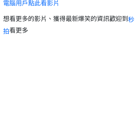
電腦用戶點此看影片
想看更多的影片、獲得最新爆笑的資訊歡迎到
秒
看更多
拍