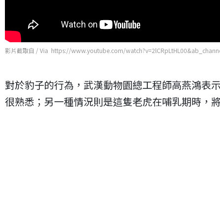
影片截取自 / Via https://www.youtube.com/watch?v=2lCRpLtHL00&ab_
對於豹子的行為，武漢動物園總工程師高燕鴻表
很熟悉；另一種情況則是這隻老虎在哺乳期時，