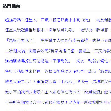
熱門推薦
超強奶媽！汪星人一口氣「擔任17隻小小狗的媽」 網友佩
汪星人玩起曲棍球根本「職業球員附身」 進球後一臉得意
「馬麻不要我了」 狗狗遭主人連同行李丟路邊，悲傷不肯
二哈闖大禍！闖農舍咬死7隻家禽遭扣留 農場主：三天內拿
貓頭鷹幼鳥掉出窩站路邊「不停鞠躬」 網友：鞠躬求幫忙
學校天花板傳來怪聲 經檢查後發現天花板早已成為「貓馬
體型大膽子小！大黑狗叼心愛「小被被」趴趴走：這樣我就
淹水不怕我們去衝浪！主人帶毛孩在淹水區「乘風破浪」超
不是所有動物收容中心都順利撤退！烏克蘭一所動物收容中心