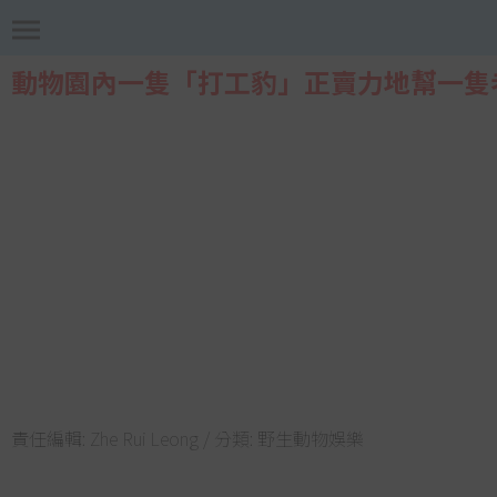
動物園內一隻「打工豹」正賣力地幫一隻
責任編輯:
Zhe Rui Leong
/ 分類:
野生動物娛樂