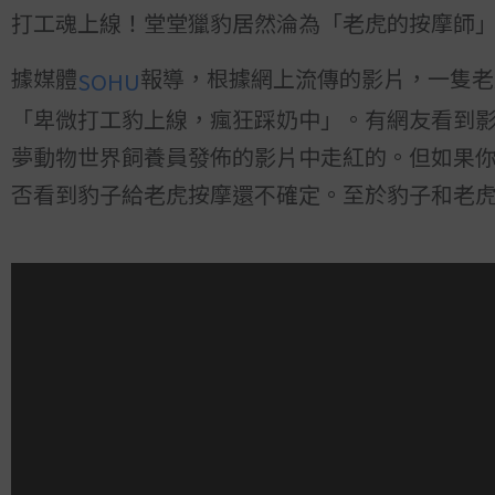
打工魂上線！堂堂獵豹居然淪為「老虎的按摩師
據媒體
報導，根據網上流傳的影片，一隻老
SOHU
「卑微打工豹上線，瘋狂踩奶中」。有網友看到
夢動物世界飼養員發佈的影片中走紅的。但如果
否看到豹子給老虎按摩還不確定。至於豹子和老