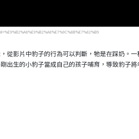
channel=%E9%B2%A8%E9%B2%A8%E7%9C%8B%E7%82%B9
示，從影片中豹子的行為可以判斷，牠是在踩奶。一
將剛出生的小豹子當成自己的孩子哺育，導致豹子將