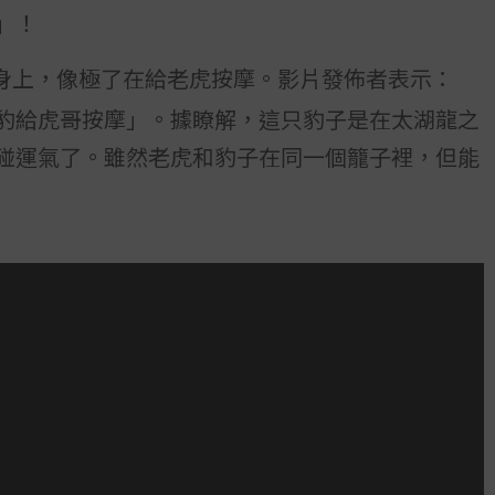
」！
身上，像極了在給老虎按摩。影片發佈者表示：
豹給虎哥按摩」。據瞭解，這只豹子是在太湖龍之
碰運氣了。雖然老虎和豹子在同一個籠子裡，但能