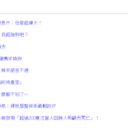
服表示：母愛超偉大！
：我超強對吧？
離去
雞鴨來換狗
，無奈語言不通
麻的待產室」
什麼都不怕了～
神氣：偶就是整條街最靚的仔
被發現「超過300隻汪星人因無人照顧而死亡」！