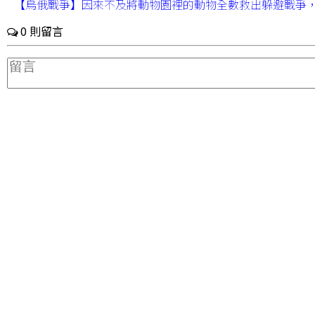
【烏俄戰爭】因來不及將動物園裡的動物全數救出躲避戰爭