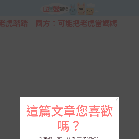
老虎踏踏 園方：可能把老虎當媽媽
X
這篇文章您喜歡
嗎？