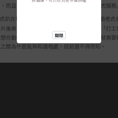
按個讚，可以收到更多資訊喔
」，而且人家可是「自動自發，心甘情願為老虎服務
虎趴在地上，旁邊的豹子則用前爪不停地揉動老虎
影片後表示：「豹子的背影確實挺卑微的」，「打工
關閉
你想在動物園裡親眼看到豹子給老虎按摩，那就需要
虎之間為什麼能夠和諧相處，目前還不得而知。