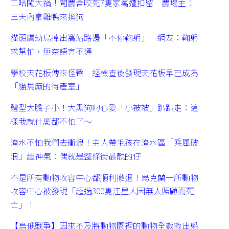
二哈闖大禍！闖農舍咬死7隻家禽遭扣留 農場主：
三天內拿雞鴨來換狗
貓頭鷹幼鳥掉出窩站路邊「不停鞠躬」 網友：鞠躬
求幫忙，無奈語言不通
學校天花板傳來怪聲 經檢查後發現天花板早已成為
「貓馬麻的待產室」
體型大膽子小！大黑狗叼心愛「小被被」趴趴走：這
樣我就什麼都不怕了～
淹水不怕我們去衝浪！主人帶毛孩在淹水區「乘風破
浪」超神氣：偶就是整條街最靚的仔
不是所有動物收容中心都順利撤退！烏克蘭一所動物
收容中心被發現「超過300隻汪星人因無人照顧而死
亡」！
【烏俄戰爭】因來不及將動物園裡的動物全數救出躲