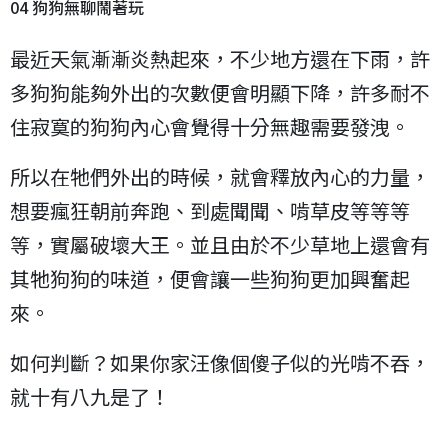
04 狗狗無聊鬧著玩
最近天氣漸漸炎熱起來，不少地方還在下雨，許
多狗狗能夠外出的次數便會明顯下降，許多耐不
住寂寞的狗狗內心會覺得十分無趣需要發洩。
所以在牠們外出的時候，就會釋放內心的力量，
想要瘋狂朝前奔跑、到處聞聞、啃草皮等等等
等，實屬破壞大王。並且由於不少草地上還會有
其牠狗狗的味道，便會讓一些狗狗更加興奮起
來。
如何判斷？如果你家汪像個傻子似的光啃不吞，
就十有八九是了！