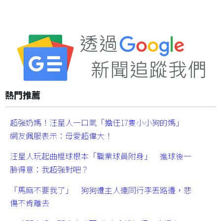
熱門推薦
超強奶媽！汪星人一口氣「擔任17隻小小狗的媽」
網友佩服表示：母愛超偉大！
汪星人玩起曲棍球根本「職業球員附身」 進球後一
臉得意：我超強對吧？
「馬麻不要我了」 狗狗遭主人連同行李丟路邊，悲
傷不肯離去