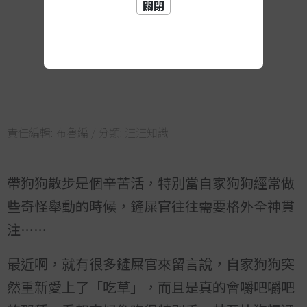
關閉
責任編輯:
布魯編
/ 分類:
汪汪知識
帶狗狗散步是個辛苦活，特別當自家狗狗經常做
些奇怪舉動的時候，鏟屎官往往需要格外全神貫
注……
最近啊，就有很多鏟屎官來留言說，自家狗狗突
然重新愛上了「吃草」，而且是真的會嚼吧嚼吧