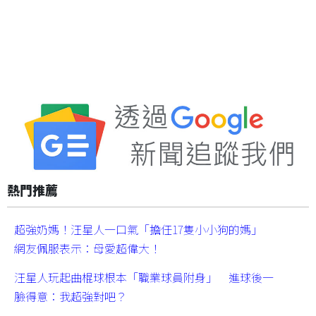
熱門推薦
超強奶媽！汪星人一口氣「擔任17隻小小狗的媽」
網友佩服表示：母愛超偉大！
汪星人玩起曲棍球根本「職業球員附身」 進球後一
臉得意：我超強對吧？