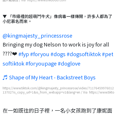
▼ 「市級裡的超萌鬥牛犬」像病毒一樣傳開，許多人都為了
小尼慕名而來。
@kingmajesty_princessrose
Bringing my dog Nelson to work is joy for all
????❤️
#fyp
#foryou
#dogs
#dogsoftiktok
#pet
softiktok
#foryoupage
#doglove
♬ Shape of My Heart - Backstreet Boys
https://www.tiktok.com/@kingmajesty_princessrose/video/71176459976012
13702?is_copy_url=1&is_from_webapp=v1&lang=en / Via https://www.tikto
k.com/@kingmajesty_princessrose/video/7117645997601213702?is_copy_u
rl=1&is_from_webapp=v1&lang=en
在一如既往的日子裡，一名小女孩跑到了康妮面