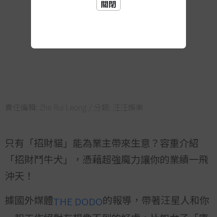
關閉
責任編輯:
Zhe Rui Leong
/ 分類:
汪汪娛樂
只有「招財貓」能為業主帶來生意？容重介紹
「招財鬥牛犬」，憑藉超強魔力讓你的業績一飛
沖天！
據國外媒體
的報導，帶著汪星人和你
THE DODO