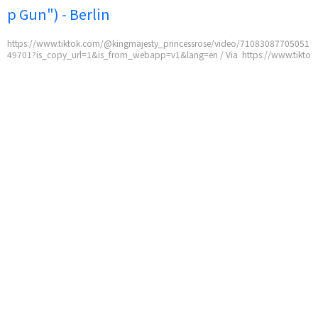
p Gun") - Berlin
https://www.tiktok.com/@kingmajesty_princessrose/video/71083087705051
49701?is_copy_url=1&is_from_webapp=v1&lang=en / Via https://www.tikto
k.com/@kingmajesty_princessrose/video/7108308770505149701?is_copy_u
rl=1&is_from_webapp=v1&lang=en