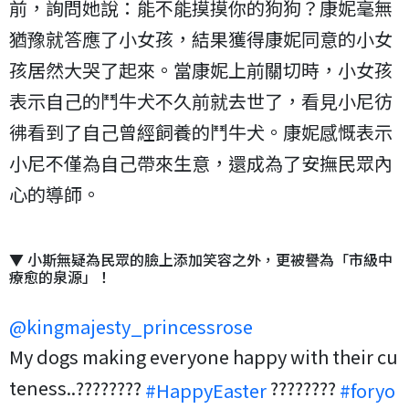
前，詢問她說：能不能摸摸你的狗狗？康妮毫無
猶豫就答應了小女孩，結果獲得康妮同意的小女
孩居然大哭了起來。當康妮上前關切時，小女孩
表示自己的鬥牛犬不久前就去世了，看見小尼彷
彿看到了自己曾經飼養的鬥牛犬。康妮感慨表示
小尼不僅為自己帶來生意，還成為了安撫民眾內
心的導師。
▼ 小斯無疑為民眾的臉上添加笑容之外，更被譽為「市級中
療愈的泉源」！
@kingmajesty_princessrose
My dogs making everyone happy with their cu
teness..????????
????????
#HappyEaster
#foryo