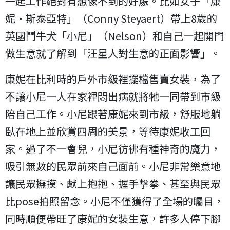
一起工作絕對有想像不到的好處。比如女子「康
妮·斯泰亞特」（Conny Steyaert）帶上8歲的
英國鬥牛犬「小尼」（Nelson）和自己一起開門
做生意就了解到「汪星人對生意的正面影響」。
康妮在比利時的戶外市級裡擺檔售賣女裝，為了
不讓小尼一人在家裡悶出病就將牠一同帶到市級
陪自己工作。小尼跟著康妮來到市級，舒服地躺
臥在地上並欣賞四周的美景，等待康妮收工回
家。過了不一會兒，小尼彷彿有種神奇的魔力，
吸引無數的民眾前來自己面前。小尼非常樂意地
讓民眾撫摸、獻上抱抱、握手擊拳、甚至與民眾
比pose拍照留念。小尼不僅獲得了全場的矚目，
同時順便帶旺了康妮的女裝生意，許多人停下腳