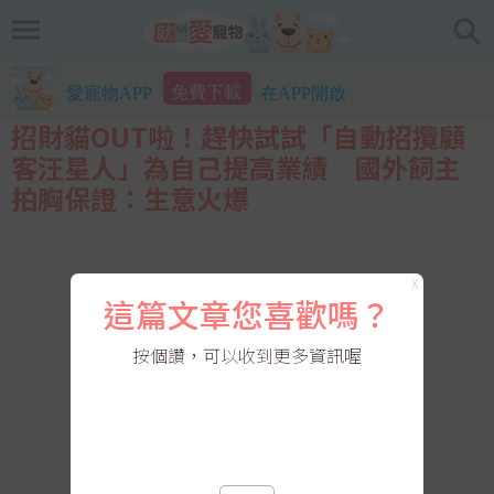
免費下載
愛寵物APP
在APP開啟
招財貓OUT啦！趕快試試「自動招攬顧
客汪星人」為自己提高業績 國外飼主
拍胸保證：生意火爆
X
這篇文章您喜歡嗎？
按個讚，可以收到更多資訊喔