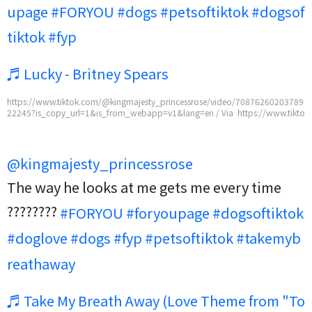
upage
#FORYOU
#dogs
#petsoftiktok
#dogsof
tiktok
#fyp
♬ Lucky - Britney Spears
https://www.tiktok.com/@kingmajesty_princessrose/video/70876260203789
22245?is_copy_url=1&is_from_webapp=v1&lang=en / Via https://www.tikto
k.com/@kingmajesty_princessrose/video/7087626020378922245?is_copy_u
rl=1&is_from_webapp=v1&lang=en
@kingmajesty_princessrose
The way he looks at me gets me every time
????????
#FORYOU
#foryoupage
#dogsoftiktok
#doglove
#dogs
#fyp
#petsoftiktok
#takemyb
reathaway
♬ Take My Breath Away (Love Theme from "To