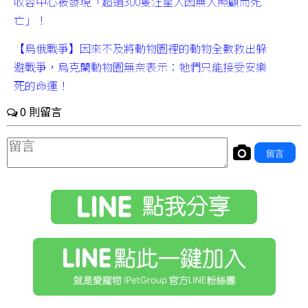
收容中心被發現「超過300隻汪星人因無人照顧而死
亡」！
【烏俄戰爭】因來不及將動物園裡的動物全數救出躲
避戰爭，烏克蘭動物園無奈表示：牠們只能接受安樂
死的命運！