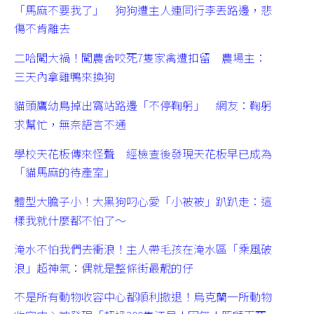
「馬麻不要我了」 狗狗遭主人連同行李丟路邊，悲
傷不肯離去
二哈闖大禍！闖農舍咬死7隻家禽遭扣留 農場主：
三天內拿雞鴨來換狗
貓頭鷹幼鳥掉出窩站路邊「不停鞠躬」 網友：鞠躬
求幫忙，無奈語言不通
學校天花板傳來怪聲 經檢查後發現天花板早已成為
「貓馬麻的待產室」
體型大膽子小！大黑狗叼心愛「小被被」趴趴走：這
樣我就什麼都不怕了～
淹水不怕我們去衝浪！主人帶毛孩在淹水區「乘風破
浪」超神氣：偶就是整條街最靚的仔
不是所有動物收容中心都順利撤退！烏克蘭一所動物