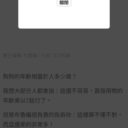
關閉
責任編輯:
布魯編
/ 分類:
汪汪知識
狗狗的年齡相當於人多少歲？
我想大部分人都會說：這還不容易，直接用牠的
年齡乘以7就行了。
但是布魯編很負責的告訴你：這樣算不僅不對，
而且還差的非常多！