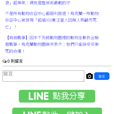
浪」超神氣：偶就是整條街最靚的仔
不是所有動物收容中心都順利撤退！烏克蘭一所動物
收容中心被發現「超過300隻汪星人因無人照顧而死
亡」！
【烏俄戰爭】因來不及將動物園裡的動物全數救出躲
避戰爭，烏克蘭動物園無奈表示：牠們只能接受安樂
死的命運！