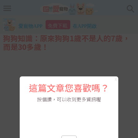
免費下載
愛寵物APP
在APP開啟
狗狗知識：原來狗狗1歲不是人的7歲，
而是30多歲！
X
這篇文章您喜歡嗎？
按個讚，可以收到更多資訊喔