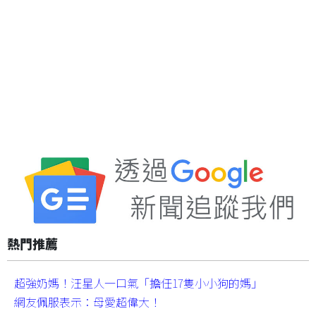
熱門推薦
超強奶媽！汪星人一口氣「擔任17隻小小狗的媽」
網友佩服表示：母愛超偉大！