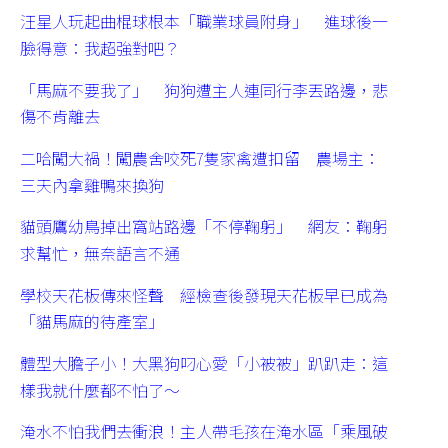
汪星人玩起曲棍球根本「職業球員附身」 進球後一
臉得意：我超強對吧？
「馬麻不要我了」 狗狗遭主人連同行李丟路邊，悲
傷不肯離去
二哈闖大禍！闖農舍咬死7隻家禽遭扣留 農場主：
三天內拿雞鴨來換狗
貓頭鷹幼鳥掉出窩站路邊「不停鞠躬」 網友：鞠躬
求幫忙，無奈語言不通
學校天花板傳來怪聲 經檢查後發現天花板早已成為
「貓馬麻的待產室」
體型大膽子小！大黑狗叼心愛「小被被」趴趴走：這
樣我就什麼都不怕了～
淹水不怕我們去衝浪！主人帶毛孩在淹水區「乘風破