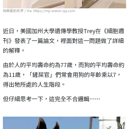
狗與愛的世界 / Via https://mp.weixin.qq.com
近日，美國加州大學遺傳學教授Trey在《細胞週
刊》發表了一篇論文，裡面對這一問題做了詳細
的解釋。
由於人的平均壽命約為77歲，而狗的平均壽命約
為11歲，「鏟屎官」們常會用狗的年齡乘以7，
得出牠所處的人生階段。
但仔細思考一下，這完全不合邏輯……